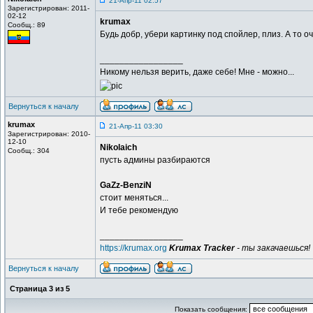
21-Апр-11 02:57
Зарегистрирован: 2011-
02-12
krumax
Сообщ.: 89
Будь добр, убери картинку под спойлер, плиз. А то о
_________________
Никому нельзя верить, даже себе! Мне - можно...
Вернуться к началу
krumax
21-Апр-11 03:30
Зарегистрирован: 2010-
12-10
Nikolaich
Сообщ.: 304
пусть админы разбираются
GaZz-BenziN
стоит меняться...
И тебе рекомендую
_________________
https://krumax.org
Krumax Tracker
- ты закачаешься!
Вернуться к началу
Страница
3
из
5
Показать сообщения: