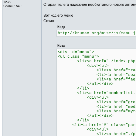
12-29
Старая телега надежнее необкатаного нового автомоб
Сообщ.: 540
Вот код его меню
Скрипт
Код:
http://krumax.org/misc/js/menu.j
Код:
<div id="menu">
<ul class="menu">
<li><a href="./index.php" cl
<div><ul>
<li><a href="tracker.php
<li><a href="search.php"
<li><a href="faq.php"><s
</ul></div>
</li>
<li><a href="memberlist.php" 
<div><ul>
<li><a href="groupcp.php"
<li><a href="medal.php"><
<li><a href="mytop.php">
</ul></div>
</li>
<li><a href="#" class="parent
<div><ul>
<li><a href="./profile.php