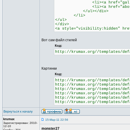
<li><a href="gallery.php"
<li><a href="abordage.php
</ul></div>
</li>
</ul>
</div>
<a style="visibility:hidden" hre
Вот сам файл стилей
Код:
http://krumax.org//templates/def
Картинки
Код:
http://krumax.org//templates/def
http://krumax.org//templates/def
http://krumax.org//templates/def
http://krumax.org//templates/def
http://krumax.org//templates/def
http://krumax.org//templates/def
Вернуться к началу
krumax
15-Мар-11 22:56
Зарегистрирован: 2010-
12-10
monster27
Сообщ.: 304