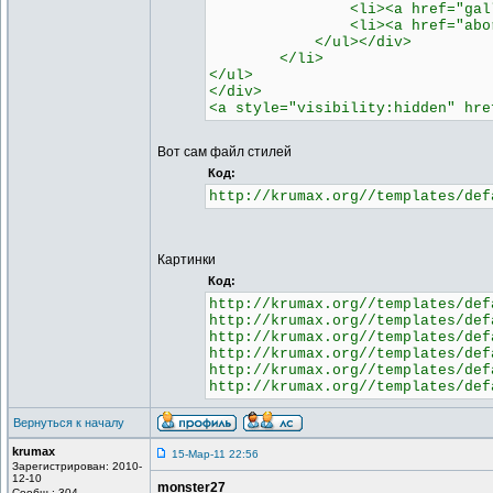
<li><a href="gallery.php"
<li><a href="abordage.php
</ul></div>
</li>
</ul>
</div>
<a style="visibility:hidden" hre
Вот сам файл стилей
Код:
http://krumax.org//templates/def
Картинки
Код:
http://krumax.org//templates/def
http://krumax.org//templates/def
http://krumax.org//templates/def
http://krumax.org//templates/def
http://krumax.org//templates/def
http://krumax.org//templates/def
Вернуться к началу
krumax
15-Мар-11 22:56
Зарегистрирован: 2010-
12-10
monster27
Сообщ.: 304