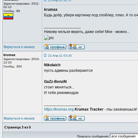
21-Апр-11 02:57
Зарегистрирован: 2011-
02-12
krumax
Сообщ.: 89
Будь добр, убери картинку под спойлер, плиз. А то о
_________________
Никому нельзя верить, даже себе! Мне - можно...
Вернуться к началу
krumax
21-Апр-11 03:30
Зарегистрирован: 2010-
12-10
Nikolaich
Сообщ.: 304
пусть админы разбираются
GaZz-BenziN
стоит меняться...
И тебе рекомендую
_________________
https://krumax.org
Krumax Tracker
- ты закачаешься!
Вернуться к началу
Страница
3
из
5
Показать сообщения: