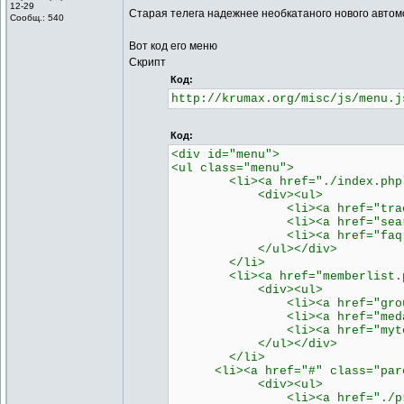
12-29
Старая телега надежнее необкатаного нового автомоб
Сообщ.: 540
Вот код его меню
Скрипт
Код:
http://krumax.org/misc/js/menu.j
Код:
<div id="menu">
<ul class="menu">
<li><a href="./index.php" cl
<div><ul>
<li><a href="tracker.php
<li><a href="search.php"
<li><a href="faq.php"><s
</ul></div>
</li>
<li><a href="memberlist.php" 
<div><ul>
<li><a href="groupcp.php"
<li><a href="medal.php"><
<li><a href="mytop.php">
</ul></div>
</li>
<li><a href="#" class="parent
<div><ul>
<li><a href="./profile.php