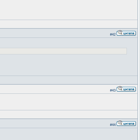
#42
#43
#44