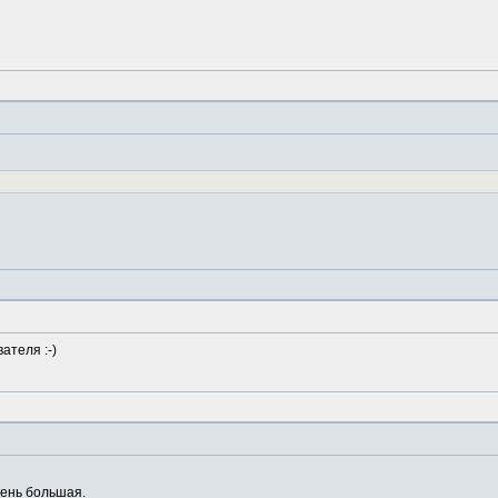
ателя :-)
чень большая.