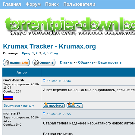
Главная
Форум
Поиск
Пользователи
Krumax Tracker - Krumax.org
Страницы:
Пред.
1
,
2
,
3
,
4
,
5
След.
Главная
->
Общение
->
Ваши проекты
Автор
GaZz-BenziN
15-Мар-11 20:34
Зарегистрирован: 2010-
11-04
А вот верхняя менюшка мне понравилась, если не сло
Сообщ.: 204
Вернуться к началу
monster27
15-Мар-11 22:55
Зарегистрирован: 2010-
12-29
Старая телега надежнее необкатаного нового автомоб
Сообщ.: 540
Вот код его меню