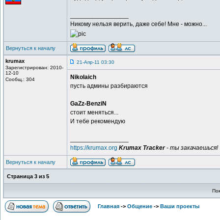
_________________
Никому нельзя верить, даже себе! Мне - можно...
Вернуться к началу
krumax
21-Апр-11 03:30
Зарегистрирован: 2010-
12-10
Nikolaich
Сообщ.: 304
пусть админы разбираются
GaZz-BenziN
стоит меняться...
И тебе рекомендую
_________________
https://krumax.org
Krumax Tracker
- ты закачаешься!
Вернуться к началу
Страница
3
из
5
По
Главная
->
Общение
->
Ваши проекты