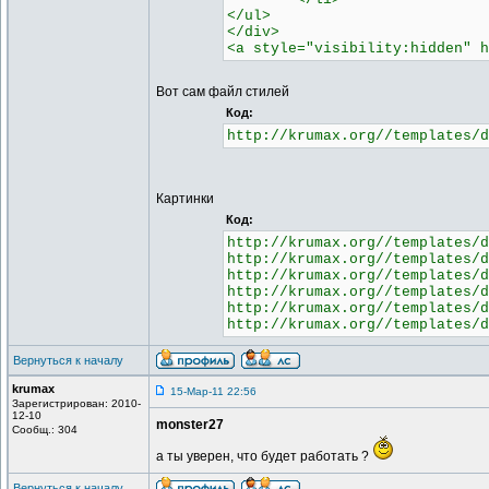
</ul>
</div>
<a style="visibility:hidden" h
Вот сам файл стилей
Код:
http://krumax.org//templates/d
Картинки
Код:
http://krumax.org//templates/d
http://krumax.org//templates/d
http://krumax.org//templates/d
http://krumax.org//templates/d
http://krumax.org//templates/d
http://krumax.org//templates/d
Вернуться к началу
krumax
15-Мар-11 22:56
Зарегистрирован: 2010-
12-10
monster27
Сообщ.: 304
а ты уверен, что будет работать ?
Вернуться к началу