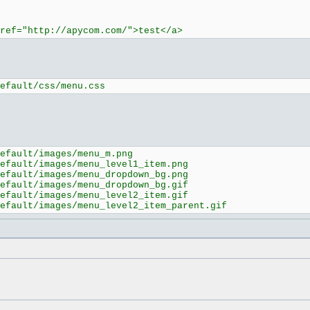
ref="http://apycom.com/">test</a>
efault/css/menu.css
efault/images/menu_m.png
efault/images/menu_level1_item.png
efault/images/menu_dropdown_bg.png
efault/images/menu_dropdown_bg.gif
efault/images/menu_level2_item.gif
efault/images/menu_level2_item_parent.gif