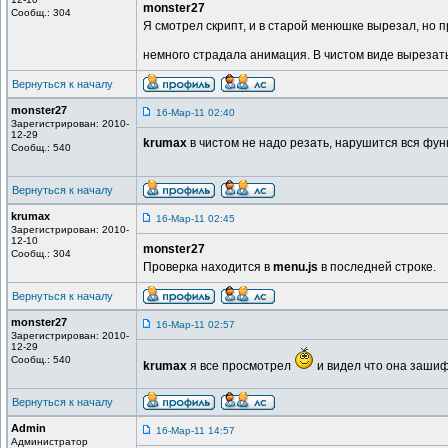
monster27
Сообщ.: 304
Я смотрел скрипт, и в старой менюшке вырезал, но п
немного страдала анимация. В чистом виде вырезат
Вернуться к началу
monster27
16-Мар-11 02:40
Зарегистрирован: 2010-
12-29
krumax
в чистом не надо резать, нарушится вся фун
Сообщ.: 540
Вернуться к началу
krumax
16-Мар-11 02:45
Зарегистрирован: 2010-
12-10
monster27
Сообщ.: 304
Проверка находится в
menu.js
в последней строке.
Вернуться к началу
monster27
16-Мар-11 02:57
Зарегистрирован: 2010-
12-29
Сообщ.: 540
krumax
я все просмотрел
и видел что она заши
Вернуться к началу
Admin
16-Мар-11 14:57
Администратор