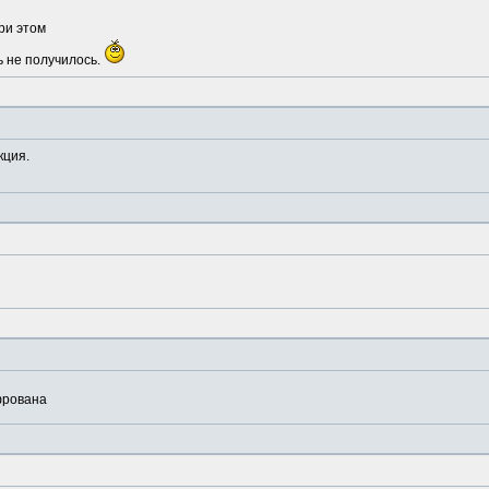
ри этом
ь не получилось.
кция.
фрована