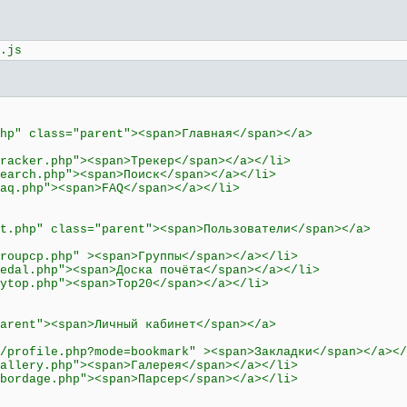
.js
class="parent"><span>Главная</span></a>
p"><span>Трекер</span></a></li>
p"><span>Поиск</span></a></li>
<span>FAQ</span></a></li>
" class="parent"><span>Пользователи</span></a>
p" ><span>Группы</span></a></li>
><span>Доска почёта</span></a></li>
"><span>Top20</span></a></li>
nt"><span>Личный кабинет</span></a>
hp?mode=bookmark" ><span>Закладки</span></a></
p"><span>Галерея</span></a></li>
hp"><span>Парсер</span></a></li>