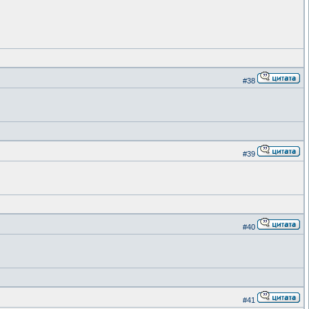
#38
#39
#40
#41