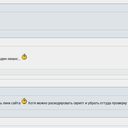
один нюанс...
ть линк сайта
Хотя можно раскодировать скрипт и убрать оттуда проверку