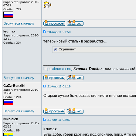
Зарегистрирован: 2010-
07-27
Сообщ.: 777
Вернуться к началу
krumax
20-Апр-11 21:50
Зарегистрирован: 2010-
12-10
теперь новый стиль - в разработке...
Сообщ.: 304
Скриншот
_________________
https://krumax.org
Krumax Tracker
- ты закачаешься!
Вернуться к началу
GaZz-BenziN
21-Апр-11 01:19
Зарегистрирован: 2010-
11-04
Старый лучше был, оставь его, чисто мнение пользов
Сообщ.: 204
Вернуться к началу
Nikolaich
21-Апр-11 02:57
Зарегистрирован: 2011-
02-12
krumax
Сообщ.: 89
Будь добр, убери картинку под спойлер, плиз. А то о