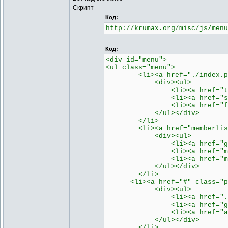
Скрипт
Код:
http://krumax.org/misc/js/menu
Код:
<div id="menu">
<ul class="menu">
<li><a href="./index.php" 
<div><ul>
<li><a href="tracker.ph
<li><a href="search.ph
<li><a href="faq.php">
</ul></div>
</li>
<li><a href="memberlist.php
<div><ul>
<li><a href="groupcp.ph
<li><a href="medal.php"
<li><a href="mytop.php
</ul></div>
</li>
<li><a href="#" class="pare
<div><ul>
<li><a href="./profile.p
<li><a href="gallery.ph
<li><a href="abordage.p
</ul></div>
</li>