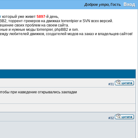
Вход
Доброе утро,
Гость
r
который уже живет
5897
-й день,
2, торрент-трекеров на движках torrentpier и SVN всех версий.
ешение своих проблем на своем сайта.
ные и нужные моды torrenpier, phpBB2 и svn.
жду любителей движков, создателей модов на заказ и владельцев сайтов!
#31
ь чтобы при наведение открывались закладки
#32