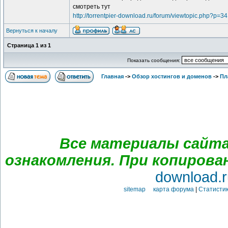
смотреть тут
http://torrentpier-download.ru/forum/viewtopic.php?p=3
Вернуться к началу
Страница
1
из
1
Показать сообщения:
Главная
->
Обзор хостингов и доменов
->
Пл
Все материалы сайта
ознакомления. При копирова
download.r
sitemap карта форума
|
Статистик