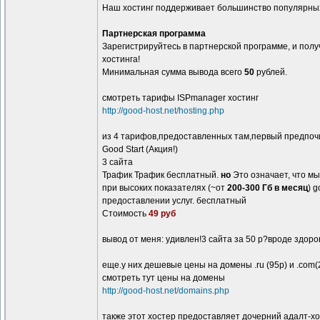
Наш хостинг поддерживает большинство популярных CM
Партнерская программа
Зарегистрируйтесь в партнерской программе, и пол
хостинга!
Минимальная сумма вывода всего
50
рублей.
смотреть тарифы ISPmanager хостинг
http://good-host.net/hosting.php
из 4 тарифов,предоставленных там,первый предпоч
Good Start (Акция!)
3 сайта
Трафик Трафик бесплатный.
но
Это означает, что мы
при высоких показателях (~от
200-300 Гб в месяц
) 
предоставлении услуг. бесплатный
Стоимость
49 руб
вывод от меня: удивлен!3 сайта за 50 р?вроде здоров
еще.у них дешевые цены на домены .ru (95р) и .com(25
смотреть тут цены на домены
http://good-host.net/domains.php
также этот хостер предоставляет дочерний адалт-хо