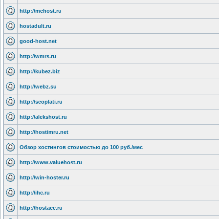
http://mchost.ru
hostadult.ru
good-host.net
http://wmrs.ru
http://kubez.biz
http://webz.su
http://seoplati.ru
http://alekshost.ru
http://hostimru.net
Обзор хостингов стоимостью до 100 руб./мес
http://www.valuehost.ru
http://win-hoster.ru
http://ihc.ru
http://hostace.ru