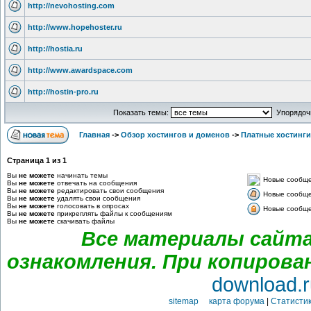
http://nevohosting.com
http://www.hopehoster.ru
http://hostia.ru
http://www.awardspace.com
http://hostin-pro.ru
Показать темы:
Упорядочи
Главная
->
Обзор хостингов и доменов
->
Платные хостинги
Страница
1
из
1
Вы
не можете
начинать темы
Новые сообщ
Вы
не можете
отвечать на сообщения
Вы
не можете
редактировать свои сообщения
Новые сообщен
Вы
не можете
удалять свои сообщения
Вы
не можете
голосовать в опросах
Новые сообщен
Вы
не можете
прикреплять файлы к сообщениям
Вы
не можете
скачивать файлы
Все материалы сайта
ознакомления. При копирова
download.r
sitemap карта форума
|
Статистик