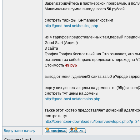
Зарегистрируйтесь в партнерской программе, и пол
Минимальная сумма вывода всего
50
рублей.
смотреть тарифы ISPmanager хостинг
http://good-host.net/hosting.php
из 4 тарифов,предоставленных там,первый предпоч
Good Start (Акция!)
3 сайта
Трафик Трафик бесплатный.
но
Это означает, что мы
оставляет за собой право предложить переход на VD
Стоимость
49 руб
вывод от меня: удивлен!3 сайта за 50 р?вроде здоров
еще.у них дешевые цены на домены .ru (95р) и .com(25
смотреть тут цены на домены
http://good-host.net/domains.php
также этот хостер предоставляет дочерний адалт-хо
смотреть тут
http://torrentpier-download.ru/forum/viewtopic.php?p=3
Вернуться к началу
Страница
1
из
1