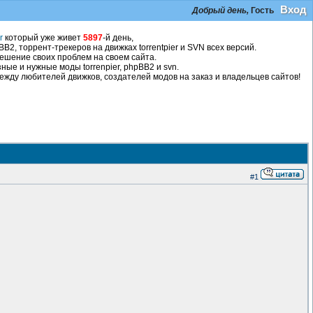
Вход
Добрый день,
Гость
r
который уже живет
5897
-й день,
2, торрент-трекеров на движках torrentpier и SVN всех версий.
ешение своих проблем на своем сайта.
ные и нужные моды torrenpier, phpBB2 и svn.
жду любителей движков, создателей модов на заказ и владельцев сайтов!
#1