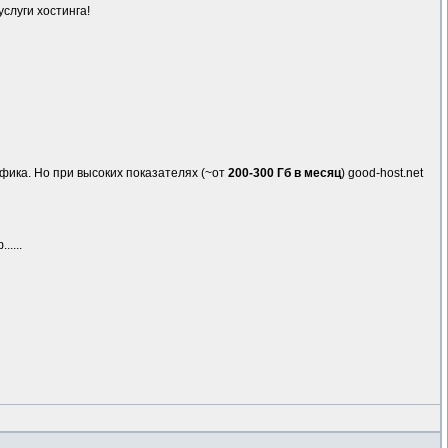
слуги хостинга!
афика. Но при высоких показателях (~от
200-300 Гб в месяц
) good-host.net
....