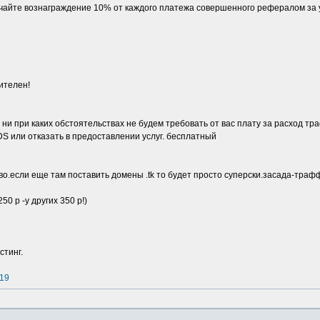
учайте вознаграждение 10% от каждого платежа совершенного рефералом за у
ителен!
 ни при каких обстоятельствах не будем требовать от вас плату за расход тр
S или отказать в предоставлении услуг. бесплатный
о.если еще там поставить домены .tk то будет просто суперски.засада-трафф..
0 р -у других 350 р!)
стинг.
419