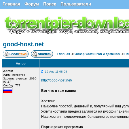
Главная
Форум
Поиск
Пользователи
good-host.net
Главная
->
Обзор хостингов и доменов
->
Пл
Автор
Admin
16-Апр-11 08:08
Администратор
Зарегистрирован: 2010-
http://good-host.net/
07-27
Сообщ.: 777
Вот что я там нашел
Хостинг
Наиболее простой, дешевый и, популярный вид услуг
Услуги хостинга предоставляются на русской панели
Наш хостинг поддерживает большинство популярных CM
Партнерская программа