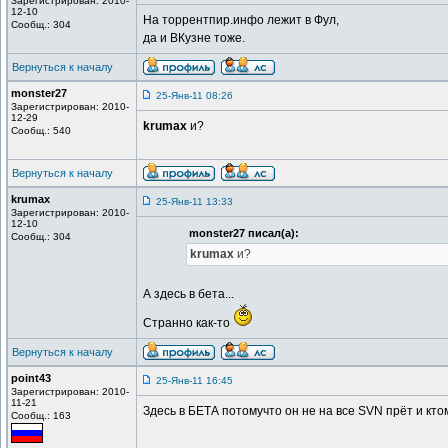
Зарегистрирован: 2010-
12-10
На торрентпир.инфо лежит в Фул,
Сообщ.: 304
да и ВКузне тоже.
Вернуться к началу
monster27
25-Янв-11 08:26
Зарегистрирован: 2010-
12-29
krumax
и?
Сообщ.: 540
Вернуться к началу
krumax
25-Янв-11 13:33
Зарегистрирован: 2010-
12-10
monster27 писал(а):
Сообщ.: 304
krumax
и?
А здесь в бета...
Странно как-то
Вернуться к началу
point43
25-Янв-11 16:45
Зарегистрирован: 2010-
11-21
Здесь в БЕТА потомучто он не на все SVN прёт и кт
Сообщ.: 163