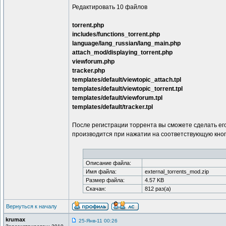
Редактировать 10 файлов
torrent.php
includes/functions_torrent.php
language/lang_russian/lang_main.php
attach_mod/displaying_torrent.php
viewforum.php
tracker.php
templates/default/viewtopic_attach.tpl
templates/default/viewtopic_torrent.tpl
templates/default/viewforum.tpl
templates/default/tracker.tpl
После регистрации торрента вы сможете сделать его
производится при нажатии на соответствующую кнопк
Описание файла:
Имя файла:
external_torrents_mod.zip
Размер файла:
4.57 KB
Скачан:
812 раз(а)
Вернуться к началу
krumax
25-Янв-11 00:26