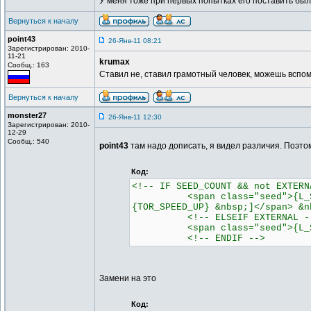
У меня тоже при первых попытках его поставить был
Вернуться к началу
point43
26-Янв-11 08:21
Зарегистрирован: 2010-
11-21
krumax
Сообщ.: 163
Ставил не, ставил грамотный человек, можешь вспом
Вернуться к началу
monster27
26-Янв-11 12:30
Зарегистрирован: 2010-
12-29
Сообщ.: 540
point43
там надо дописать, я видел различия. Поэто
Код:
<!-- IF SEED_COUNT && not EXTERN
<span class="seed">{L_SEEDER
{TOR_SPEED_UP} &nbsp;]</span> &n
<!-- ELSEIF EXTERNAL -
<span class="seed">{L_SEEDER
<!-- ENDIF -->
Замени на это
Код: