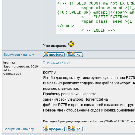
<!-- IF SEED_COUNT && not EXTERN
<span class="seed">{L_SEEDER
{TOR_SPEED_UP} &nbsp;]</span> &n
<!-- ELSEIF EXTERNAL -
<span class="seed">{L_SEEDER
</span>
<!-- ENDIF -->
Уже исправил
Вернуться к началу
krumax
26-Янв-11 16:22
Зарегистрирован: 2010-
12-10
point43
Сообщ.: 304
Я тебе дал подсказку - инструкция сделана под R775
И в разных ревизиях содержимое файла
viewtopic_to
немного отличается.
Проблему решил очень просто:
заменил свой
viewtopic_torrent.tpl
на
файл из R775 и просто сделал всё согласно инструк
Поверь мне - отображение сидов и кнопка обновлени
Последний раз редактировалось: krumax (26-Янв-11 19:48), вс
Вернуться к началу