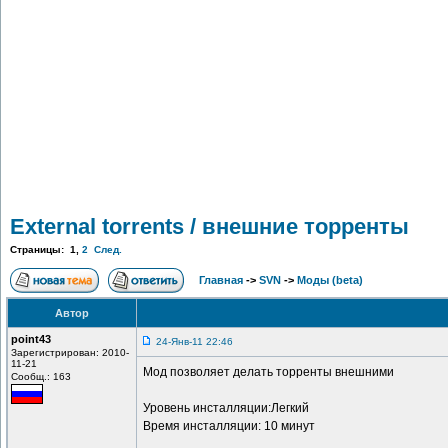
External torrents / внешние торренты
Страницы:
1
,
2
След.
Главная
->
SVN
->
Моды (beta)
Автор
point43
24-Янв-11 22:46
Зарегистрирован: 2010-
11-21
Мод позволяет делать торренты внешними
Сообщ.: 163
Уровень инсталляции:Легкий
Время инсталляции: 10 минут