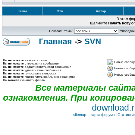
Темы
Отв.
Автор
В этом фо
Щёлкните
Начать новую 
Показать темы:
Упорядочи
Главная
->
SVN
Вы
не можете
начинать темы
Новые сообщ
Вы
не можете
отвечать на сообщения
Вы
не можете
редактировать свои сообщения
Новые сообщен
Вы
не можете
удалять свои сообщения
Вы
не можете
голосовать в опросах
Новые сообщен
Вы
не можете
прикреплять файлы к сообщениям
Вы
можете
скачивать файлы
Все материалы сайта
ознакомления. При копирова
download.r
sitemap карта форума
|
Статистик