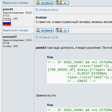
Вернуться к началу
point43
26-Янв-11 08:21
Зарегистрирован: 2010-
11-21
krumax
Сообщ.: 163
Ставил не, ставил грамотный человек, можешь вспом
Вернуться к началу
monster27
26-Янв-11 12:30
Зарегистрирован: 2010-
12-29
Сообщ.: 540
point43
там надо дописать, я видел различия. Поэто
Код:
<!-- IF SEED_COUNT && not EXTERN
<span class="seed">{L_SEEDER
{TOR_SPEED_UP} &nbsp;]</span> &n
<!-- ELSEIF EXTERNAL -
<span class="seed">{L_SEEDER
<!-- ENDIF -->
Замени на это
Код:
<!-- IF SEED_COUNT && not EXTERN