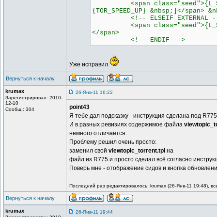
<span class="seed">{L_SEEDER
{TOR_SPEED_UP} &nbsp;]</span> &n
<!-- ELSEIF EXTERNAL -
<span class="seed">{L_SEEDER
</span>
<!-- ENDIF -->
Уже исправил
Вернуться к началу
krumax
26-Янв-11 16:22
Зарегистрирован: 2010-
12-10
point43
Сообщ.: 304
Я тебе дал подсказку - инструкция сделана под R775
И в разных ревизиях содержимое файла
viewtopic_to
немного отличается.
Проблему решил очень просто:
заменил свой
viewtopic_torrent.tpl
на
файл из R775 и просто сделал всё согласно инструк
Поверь мне - отображение сидов и кнопка обновлени
Последний раз редактировалось: krumax (26-Янв-11 19:48), вс
Вернуться к началу
krumax
26-Янв-11 19:44