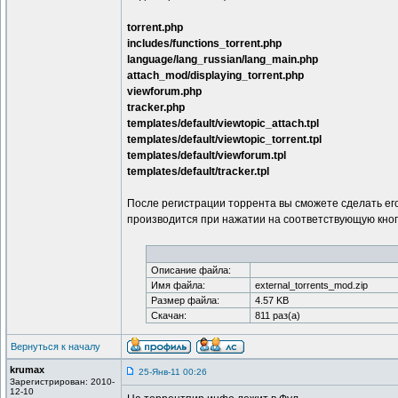
torrent.php
includes/functions_torrent.php
language/lang_russian/lang_main.php
attach_mod/displaying_torrent.php
viewforum.php
tracker.php
templates/default/viewtopic_attach.tpl
templates/default/viewtopic_torrent.tpl
templates/default/viewforum.tpl
templates/default/tracker.tpl
После регистрации торрента вы сможете сделать его
производится при нажатии на соответствующую кнопк
Описание файла:
Имя файла:
external_torrents_mod.zip
Размер файла:
4.57 KB
Скачан:
811 раз(а)
Вернуться к началу
krumax
25-Янв-11 00:26
Зарегистрирован: 2010-
12-10