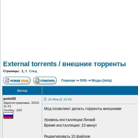
External torrents / внешние торренты
Страницы:
1
,
2
След.
Главная
->
SVN
->
Моды (beta)
Автор
point43
24-Янв-11 22:46
Зарегистрирован: 2010-
11-21
Мод позволяет делать торренты внешними
Сообщ.: 163
Уровень инсталляции:Легкий
Время инсталляции: 10 минут
Редактировать 10 файлов