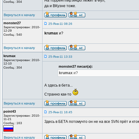
На торрентпир.инфо лежит в Фул,
Сообщ.: 304
да и ВКузне тоже.
Вернуться к началу
monster27
25-Янв-11 08:26
Зарегистрирован: 2010-
12-29
krumax
и?
Сообщ.: 540
Вернуться к началу
krumax
25-Янв-11 13:33
Зарегистрирован: 2010-
12-10
monster27 писал(а):
Сообщ.: 304
krumax
и?
А здесь в бета...
Странно как-то
Вернуться к началу
point43
25-Янв-11 16:45
Зарегистрирован: 2010-
11-21
Здесь в БЕТА потомучто он не на все SVN прёт и кт
Сообщ.: 163
Вернуться к началу