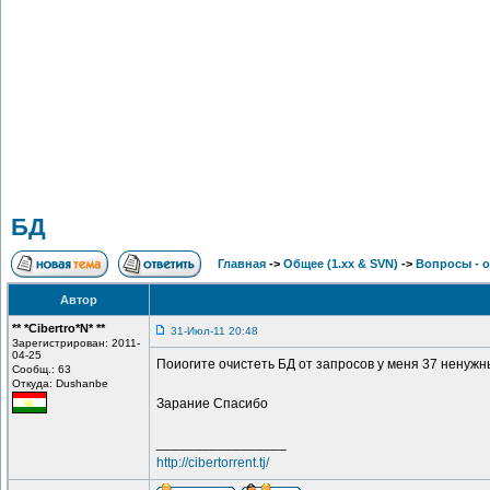
БД
Главная
->
Общее (1.хх & SVN)
->
Вопросы - 
Автор
** *Cibertro*N* **
31-Июл-11 20:48
Зарегистрирован: 2011-
04-25
Поиогите очистеть БД от запросов у меня 37 ненуж
Сообщ.: 63
Откуда: Dushanbe
Зарание Спасибо
_________________
http://cibertorrent.tj/