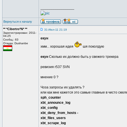
_________________
Вернуться к началу
** *Cibertro*N* **
31-Июл-11 21:19
Зарегистрирован: 2011-
04-25
екун
Сообщ.: 63
Откуда: Dushanbe
хмм... хорошая идея
шя поколдую
екун
Сколько их должно быть у свежего трекера
ревизия r537 SVN
мнение 0 ?
Чоза запросы их удалять ?
или как мне кажется это самые главные в чисто скюле
sph_counter
xbt_announce_log
xbt_config
xbt_deny_from_hosts -
xbt_files_users
xbt_scrape_log