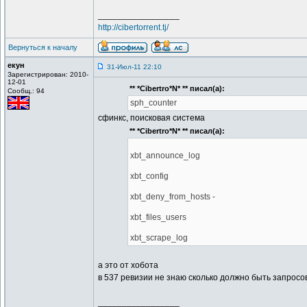
_________________
http://cibertorrent.tj/
Вернуться к началу
екун
31-Июл-11 22:10
Зарегистрирован: 2010-
12-01
** *Cibertro*N* ** писал(а):
Сообщ.: 94
sph_counter
сфинкс, поисковая система
** *Cibertro*N* ** писал(а):
xbt_announce_log
xbt_config
xbt_deny_from_hosts -
xbt_files_users
xbt_scrape_log
а это от хобота
в 537 ревизии не знаю сколько должно быть запросо
_________________