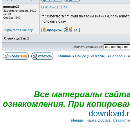
monster27
01-Авг-11 12:04
Зарегистрирован: 2010-
12-29
** *Cibertro*N* **
судя по твоим знаниям, пользоватся
Сообщ.: 540
положить базу.
Вернуться к началу
Страница
1
из
1
Показать сообщения:
Главная
->
Общее (1.хх & SVN)
->
Вопросы - 
Все материалы сайта
ознакомления. При копирова
download.r
sitemap карта форума
|
Статистик