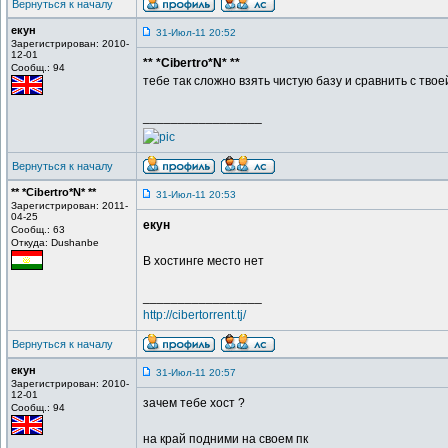
Вернуться к началу
екун
31-Июл-11 20:52
Зарегистрирован: 2010-
12-01
** *Cibertro*N* **
Сообщ.: 94
тебе так сложно взять чистую базу и сравнить с твое
_________________
Вернуться к началу
** *Cibertro*N* **
31-Июл-11 20:53
Зарегистрирован: 2011-
04-25
екун
Сообщ.: 63
Откуда: Dushanbe
В хостинге место нет
_________________
http://cibertorrent.tj/
Вернуться к началу
екун
31-Июл-11 20:57
Зарегистрирован: 2010-
12-01
зачем тебе хост ?
Сообщ.: 94
на край подними на своем пк