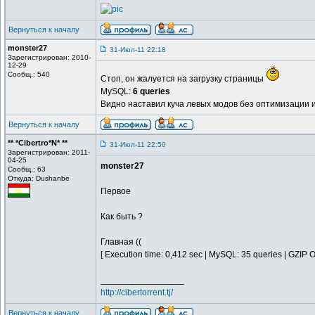
Вернуться к началу
monster27
31-Июл-11 22:18
Зарегистрирован: 2010-
12-29
Сообщ.: 540
Стоп, он жалуется на загрузку страницы
MySQL:
6 queries
Видно наставил куча левых модов без оптимизации и
Вернуться к началу
** *Cibertro*N* **
31-Июл-11 22:50
Зарегистрирован: 2011-
04-25
monster27
Сообщ.: 63
Откуда: Dushanbe
Первое
Как быть ?
Главная ((
[ Execution time: 0,412 sec | MySQL: 35 queries | GZIP O
_________________
http://cibertorrent.tj/
Вернуться к началу