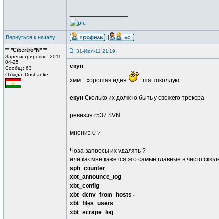
_________________
Вернуться к началу
** *Cibertro*N* **
31-Июл-11 21:19
Зарегистрирован: 2011-
04-25
екун
Сообщ.: 63
Откуда: Dushanbe
хмм... хорошая идея
шя поколдую
екун
Сколько их должно быть у свежего трекера
ревизия r537 SVN
мнение 0 ?
Чоза запросы их удалять ?
или как мне кажется это самые главные в чисто скюле
sph_counter
xbt_announce_log
xbt_config
xbt_deny_from_hosts -
xbt_files_users
xbt_scrape_log