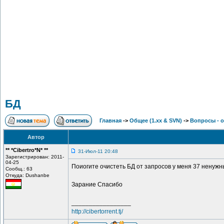
БД
Главная
->
Общее (1.хх & SVN)
->
Вопросы - 
Автор
** *Cibertro*N* **
31-Июл-11 20:48
Зарегистрирован: 2011-
04-25
Поиогите очистеть БД от запросов у меня 37 ненуж
Сообщ.: 63
Откуда: Dushanbe
Зарание Спасибо
_________________
http://cibertorrent.tj/