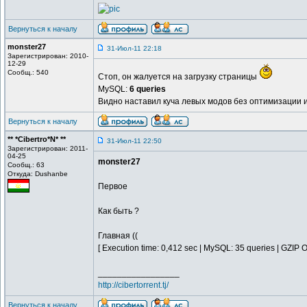
Вернуться к началу
monster27
31-Июл-11 22:18
Зарегистрирован: 2010-
12-29
Сообщ.: 540
Стоп, он жалуется на загрузку страницы
MySQL:
6 queries
Видно наставил куча левых модов без оптимизации и
Вернуться к началу
** *Cibertro*N* **
31-Июл-11 22:50
Зарегистрирован: 2011-
04-25
monster27
Сообщ.: 63
Откуда: Dushanbe
Первое
Как быть ?
Главная ((
[ Execution time: 0,412 sec | MySQL: 35 queries | GZIP O
_________________
http://cibertorrent.tj/
Вернуться к началу