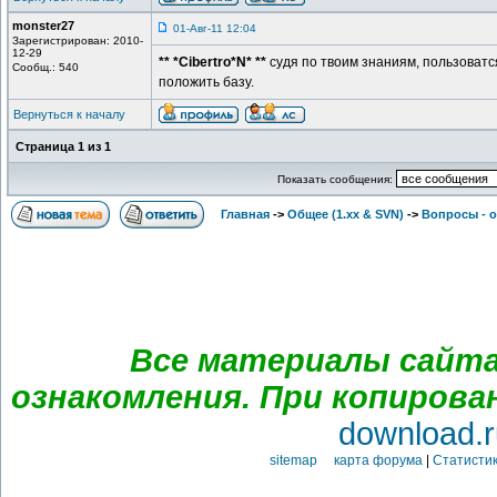
monster27
01-Авг-11 12:04
Зарегистрирован: 2010-
12-29
** *Cibertro*N* **
судя по твоим знаниям, пользоватся
Сообщ.: 540
положить базу.
Вернуться к началу
Страница
1
из
1
Показать сообщения:
Главная
->
Общее (1.хх & SVN)
->
Вопросы - 
Все материалы сайта
ознакомления. При копирова
download.r
sitemap карта форума
|
Статистик