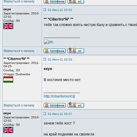
Вернуться к началу
екун
31-Июл-11 20:52
Зарегистрирован: 2010-
12-01
** *Cibertro*N* **
Сообщ.: 94
тебе так сложно взять чистую базу и сравнить с твое
_________________
Вернуться к началу
** *Cibertro*N* **
31-Июл-11 20:53
Зарегистрирован: 2011-
04-25
екун
Сообщ.: 63
Откуда: Dushanbe
В хостинге место нет
_________________
http://cibertorrent.tj/
Вернуться к началу
екун
31-Июл-11 20:57
Зарегистрирован: 2010-
12-01
зачем тебе хост ?
Сообщ.: 94
на край подними на своем пк