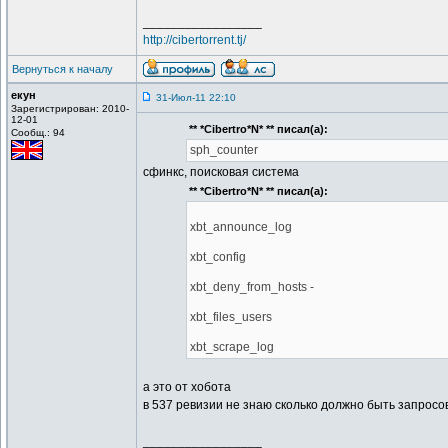
_________________
http://cibertorrent.tj/
Вернуться к началу
екун
31-Июл-11 22:10
Зарегистрирован: 2010-
12-01
** *Cibertro*N* ** писал(а):
Сообщ.: 94
sph_counter
сфинкс, поисковая система
** *Cibertro*N* ** писал(а):
xbt_announce_log
xbt_config
xbt_deny_from_hosts -
xbt_files_users
xbt_scrape_log
а это от хобота
в 537 ревизии не знаю сколько должно быть запросо
_________________