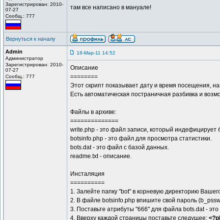
Зарегистрирован: 2010-
там все написано в мануале!
07-27
Сообщ.: 777
Вернуться к началу
Admin
18-Мар-11 14:52
Администратор
Зарегистрирован: 2010-
Описание
07-27
========
Сообщ.: 777
Этот скрипт показывает дату и время посещения, на
Есть автоматическая постраничная разбивка и возм
Файлы в архиве:
==============
write.php - это файл записи, который индефицирует
botsinfo.php - это файл для просмотра статистики.
bots.dat - это файл с базой данных.
readme.txt - описание.
Инсталяция
==========
1. Залейте папку "bot" в корневую директорию Вашег
2. В файле botsinfo.php впишите свой пароль (b_pssw
3. Поставьте атрибуты "666" для файла bots.dat - эт
4. Вверху каждой страницы поставьте следущее:
<?ph