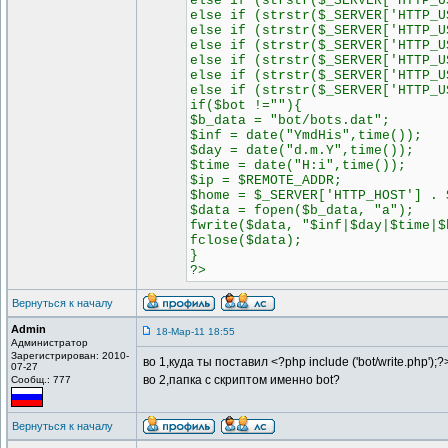
else if (strstr($_SERVER['HTTP_U
else if (strstr($_SERVER['HTTP_U
else if (strstr($_SERVER['HTTP_U
else if (strstr($_SERVER['HTTP_U
else if (strstr($_SERVER['HTTP_U
else if (strstr($_SERVER['HTTP_U
else if (strstr($_SERVER['HTTP_U
if($bot !=""){
$b_data = "bot/bots.dat";
$inf = date("YmdHis",time());
$day = date("d.m.Y",time());
$time = date("H:i",time());
$ip = $REMOTE_ADDR;
$home = $_SERVER['HTTP_HOST'] . 
$data = fopen($b_data, "a");
fwrite($data, "$inf|$day|$time|$
fclose($data);
}
?>
Вернуться к началу
Admin
18-Мар-11 18:55
Администратор
Зарегистрирован: 2010-
во 1,куда ты поставил <?php include ('bot/write.php');
07-27
во 2,папка c скриптом именно bot?
Сообщ.: 777
Вернуться к началу