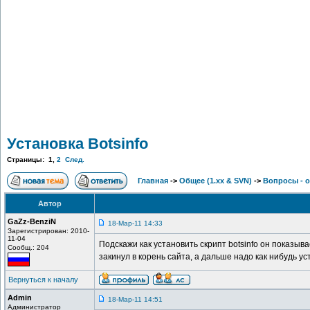
Установка Botsinfo
Страницы:
1
,
2
След.
Главная
->
Общее (1.хх & SVN)
->
Вопросы - 
Автор
GaZz-BenziN
18-Мар-11 14:33
Зарегистрирован: 2010-
11-04
Подскажи как установить скрипт botsinfo он показыва
Сообщ.: 204
закинул в корень сайта, а дальше надо как нибудь 
Вернуться к началу
Admin
18-Мар-11 14:51
Администратор