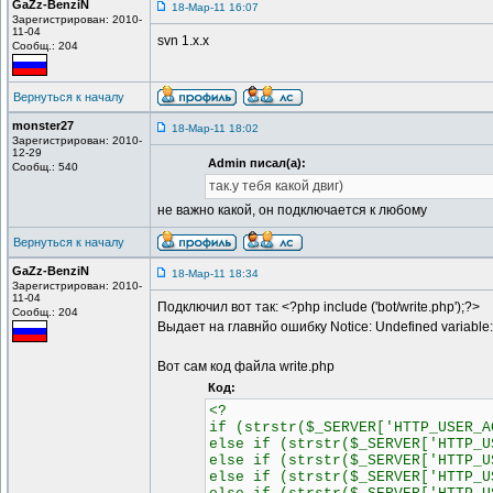
GaZz-BenziN
18-Мар-11 16:07
Зарегистрирован: 2010-
11-04
svn 1.x.x
Сообщ.: 204
Вернуться к началу
monster27
18-Мар-11 18:02
Зарегистрирован: 2010-
12-29
Admin писал(а):
Сообщ.: 540
так.у тебя какой двиг)
не важно какой, он подключается к любому
Вернуться к началу
GaZz-BenziN
18-Мар-11 18:34
Зарегистрирован: 2010-
11-04
Подключил вот так: <?php include ('bot/write.php');?>
Сообщ.: 204
Выдает на главнйо ошибку Notice: Undefined variable: bo
Вот сам код файла write.php
Код:
<?
if (strstr($_SERVER['HTTP_USER_A
else if (strstr($_SERVER['HTTP_U
else if (strstr($_SERVER['HTTP_U
else if (strstr($_SERVER['HTTP_U