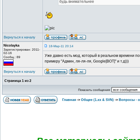
будь внимательнее
Вернуться к началу
Nicolayka
18-Мар-11 20:14
Зарегистрирован: 2011-
02-16
Уже давно есть мод, который в реальном времени пок
Сообщ.: 89
примеру "Админ, ля-ля-ля, Google[BOT]" и т.д)))
Вернуться к началу
Страница
1
из
2
Показать сообщения:
Главная
->
Общее (1.хх & SVN)
->
Вопросы - 