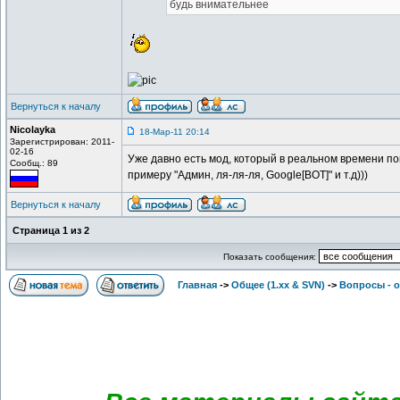
будь внимательнее
Вернуться к началу
Nicolayka
18-Мар-11 20:14
Зарегистрирован: 2011-
02-16
Уже давно есть мод, который в реальном времени пок
Сообщ.: 89
примеру "Админ, ля-ля-ля, Google[BOT]" и т.д)))
Вернуться к началу
Страница
1
из
2
Показать сообщения:
Главная
->
Общее (1.хх & SVN)
->
Вопросы - 