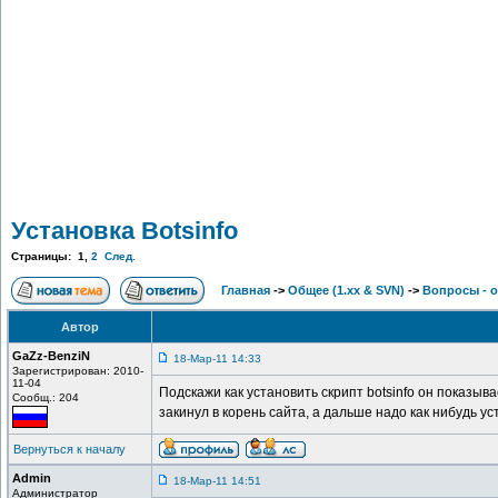
Установка Botsinfo
Страницы:
1
,
2
След.
Главная
->
Общее (1.хх & SVN)
->
Вопросы - 
Автор
GaZz-BenziN
18-Мар-11 14:33
Зарегистрирован: 2010-
11-04
Подскажи как установить скрипт botsinfo он показыва
Сообщ.: 204
закинул в корень сайта, а дальше надо как нибудь 
Вернуться к началу
Admin
18-Мар-11 14:51
Администратор