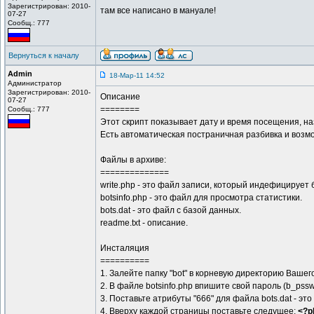
Зарегистрирован: 2010-
там все написано в мануале!
07-27
Сообщ.: 777
Вернуться к началу
Admin
18-Мар-11 14:52
Администратор
Зарегистрирован: 2010-
Описание
07-27
========
Сообщ.: 777
Этот скрипт показывает дату и время посещения, на
Есть автоматическая постраничная разбивка и возм
Файлы в архиве:
==============
write.php - это файл записи, который индефицирует
botsinfo.php - это файл для просмотра статистики.
bots.dat - это файл с базой данных.
readme.txt - описание.
Инсталяция
==========
1. Залейте папку "bot" в корневую директорию Вашег
2. В файле botsinfo.php впишите свой пароль (b_pssw
3. Поставьте атрибуты "666" для файла bots.dat - эт
4. Вверху каждой страницы поставьте следущее:
<?ph