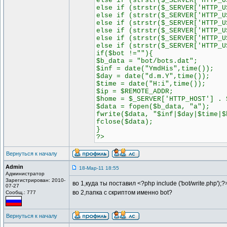
else if (strstr($_SERVER['HTTP_U
else if (strstr($_SERVER['HTTP_U
else if (strstr($_SERVER['HTTP_U
else if (strstr($_SERVER['HTTP_U
else if (strstr($_SERVER['HTTP_U
else if (strstr($_SERVER['HTTP_U
else if (strstr($_SERVER['HTTP_U
if($bot !=""){
$b_data = "bot/bots.dat";
$inf = date("YmdHis",time());
$day = date("d.m.Y",time());
$time = date("H:i",time());
$ip = $REMOTE_ADDR;
$home = $_SERVER['HTTP_HOST'] . 
$data = fopen($b_data, "a");
fwrite($data, "$inf|$day|$time|$
fclose($data);
}
?>
Вернуться к началу
Admin
18-Мар-11 18:55
Администратор
Зарегистрирован: 2010-
во 1,куда ты поставил <?php include ('bot/write.php');
07-27
во 2,папка c скриптом именно bot?
Сообщ.: 777
Вернуться к началу