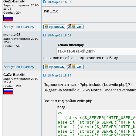
GaZz-BenziN
18-Мар-11 16:07
Зарегистрирован: 2010-
11-04
svn 1.x.x
Сообщ.: 204
Вернуться к началу
monster27
18-Мар-11 18:02
Зарегистрирован: 2010-
12-29
Admin писал(а):
Сообщ.: 540
так.у тебя какой двиг)
не важно какой, он подключается к любому
Вернуться к началу
GaZz-BenziN
18-Мар-11 18:34
Зарегистрирован: 2010-
11-04
Подключил вот так: <?php include ('bot/write.php');?>
Сообщ.: 204
Выдает на главнйо ошибку Notice: Undefined variable: bo
Вот сам код файла write.php
Код:
<?
if (strstr($_SERVER['HTTP_USER_A
else if (strstr($_SERVER['HTTP_U
else if (strstr($_SERVER['HTTP_U
else if (strstr($_SERVER['HTTP_U