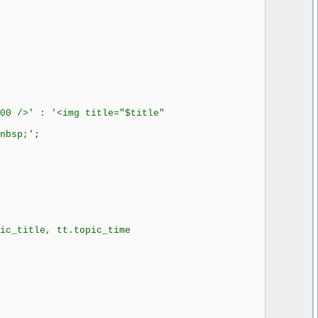
 />' : '<img title="$title"
nbsp;';
ic_title, tt.topic_time