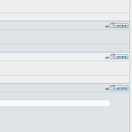
#4
#5
#6