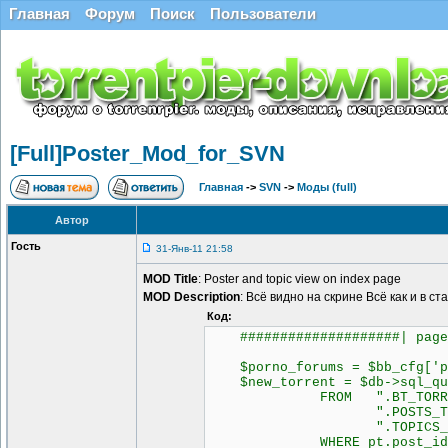
Главная
Форум
Поиск
Пользователи
[Full]Poster_Mod_for_SVN
Главная
->
SVN
->
Моды (full)
Автор
Гость
31-Янв-11 21:58
MOD Title
: Poster and topic view on index page
MOD Description
: Всё видно на скрине Всё как и в 
Код:
####################| page_h
$porno_forums = $bb_cfg['por
$new_torrent = $db->sql_quer
FROM ".BT_TORRENTS_T
".POSTS_TEXT_TAB
".TOPICS_TABLE.
WHERE pt.post_id = t