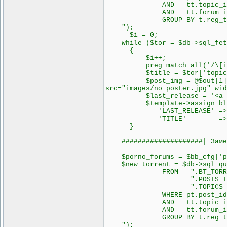
AND tt.topic_id = t
AND tt.forum_id NOT I
GROUP BY t.reg_time D
");
$i = 0;
while ($tor = $db->sql_fetc
{
$i++;
preg_match_all('/\[img=.*?
$title = $tor['topic_t
$post_img = @$out[1][0] ? '
src="images/no_poster.jpg" wid
$last_release = '<a href="
$template->assign_block_v
'LAST_RELEASE' => $la
'TITLE' => $tit
}
####################| Замени
$porno_forums = $bb_cfg['por
$new_torrent = $db->sql_quer
FROM ".BT_TORRENTS_T
".POSTS_TEXT_TAB
".TOPICS_TABLE.
WHERE pt.post_id = t
AND tt.topic_id = t
AND tt.forum_id NOT I
GROUP BY t.reg_time D
");