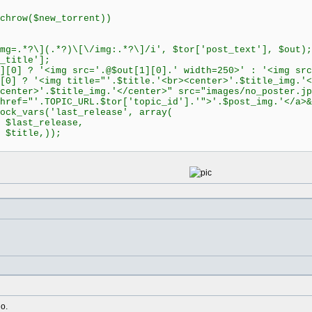
hrow($new_torrent))
\](.*?)\[\/img:.*?\]/i', $tor['post_text'], $out);
itle'];
'<img src='.@$out[1][0].' width=250>' : '<img src=i
<img title="'.$title.'<br><center>'.$title_img.'</ce
center>'.$title_img.'</center>" src="images/no_poster.jp
'.TOPIC_URL.$tor['topic_id'].'">'.$post_img.'</a>&
ars('last_release', array(
st_release,
le,));
о.