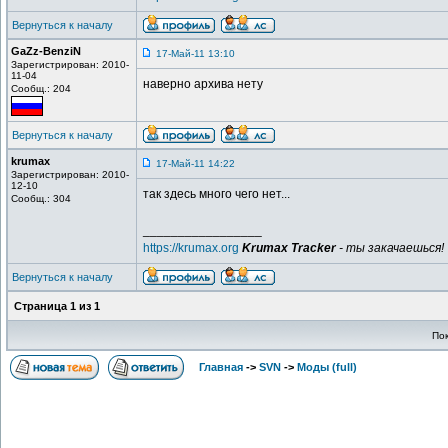
Вернуться к началу
GaZz-BenziN
17-Май-11 13:10
Зарегистрирован: 2010-
11-04
наверно архива нету
Сообщ.: 204
Вернуться к началу
krumax
17-Май-11 14:22
Зарегистрирован: 2010-
12-10
так здесь много чего нет...
Сообщ.: 304
_________________
https://krumax.org
Krumax Tracker
- ты закачаешься!
Вернуться к началу
Страница
1
из
1
По
Главная
->
SVN
->
Моды (full)