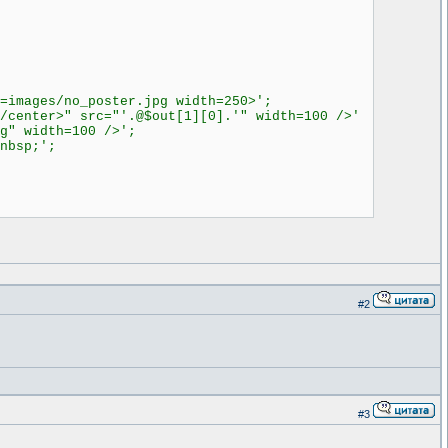
mages/no_poster.jpg width=250>';
nter>" src="'.@$out[1][0].'" width=100 />'
g" width=100 />';
nbsp;';
#2
#3