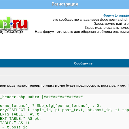
Регистрация
Форум torrenpie
это сообщество владельцев форумов на phphBB
Здесь можно найти р
Здесь можно скачать полез
Наш форум - это место для общения и обмена опытом ме
Сообщение
старом моде только теперь по клику в окне будет предпросмотр поста целиком.
eader.php найти |#################
no_forums'] ? $bb_cfg['porno_forums'] : 0;
y("SELECT t.topic_id, pt.post_text, pt.post_id, tt.top
ABLE." AS t,
LE." AS pt,
" AS tt
.post_id