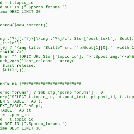
.topic_id
N (".$porno_forums.")
ESC LIMIT 30
hrow($new_torrent))
\](.*?)\[\/img:.*?\]/i', $tor['post_text'], $out);
itle'];
<img title="$title" src="'.@$out[1][0].'" width=100
th=100 />';
'.TOPIC_URL.$tor['topic_id'].'">'.$post_img.'</a>&
ars('last_release', array(
st_release,
le,));
ть на |#########################
no_forums'] ? $bb_cfg['porno_forums'] : 0;
y("SELECT t.topic_id, pt.post_text, pt.post_id, tt.top
ABLE." AS t,
LE." AS pt,
" AS tt
.post_id
.topic_id
N (".$porno_forums.")
ESC LIMIT 30