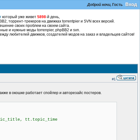
Вход
Доброй ночи,
Гость
r
который уже живет
5898
-й день,
2, торрент-трекеров на движках torrentpier и SVN всех версий.
ешение своих проблем на своем сайта.
ные и нужные моды torrenpier, phpBB2 и svn.
жду любителей движков, создателей модов на заказ и владельцев сайтов!
#1
 Также в окошке работает спойлер и авторезайс постеров.
ic_title, tt.topic_time