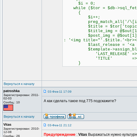
$i = 0;
while ($tor = $db->sql_fetc
{
$i++;
preg_match_all('/\[img=.*?
$title = $tor['topic_t
$title_img = @$out[1][0] ? 
$post_img = @$out[1][0] ? '
: '<img title="'.$title.'<br><
$last_release = '<a href="
$template->assign_block_v
'LAST_RELEASE' => $la
'TITLE' => $tit
}
Вернуться к началу
patroshka
03-Фев-11 17:09
Зарегистрирован: 2011-
02-03
А как сделать такое под 775 подскажите?
Сообщ.: 10
Вернуться к началу
Vitas
03-Фев-11 21:12
Зарегистрирован: 2010-
12-08
Предупреждение
:
Vitas
Выражаться нужно культурн
Сообщ.: 26