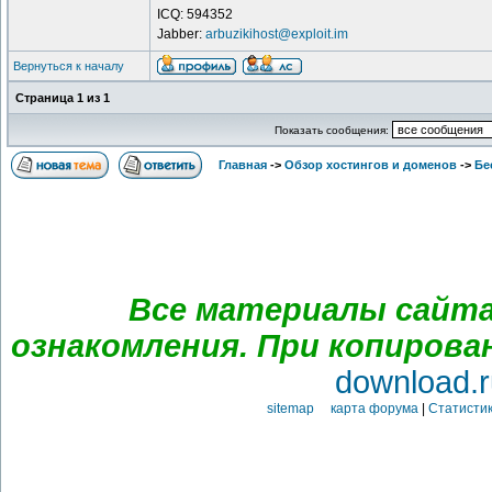
ICQ: 594352
Jabber:
arbuzikihost@exploit.im
Вернуться к началу
Страница
1
из
1
Показать сообщения:
Главная
->
Обзор хостингов и доменов
->
Бе
Все материалы сайта
ознакомления. При копирова
download.r
sitemap карта форума
|
Статистик