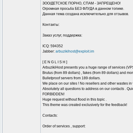
ЗОО/ДЕТСКОЕ ПОРНО, СПАМ - ЗАПРЕЩЕНО!
Огромная просьба БЕЗ ФЛУДА в данном топике.
Данная тема создана исключительно для отзывов.
Контакты:
Заказ услуг, поддержка:
ICQ: 594352
Jabber:
arbuzikihost@exploit.im
[ E N G L I S H ]
ArbuzikiHost presents you a huge range of services (VPS/
Brutus (from 89 dollars) , fakes (from 89 dollars) and mor
Bulletproof servers from 189 dollars.
We place on our sites ! No resellers and other wastes in
Absolutely all questions to address on our contacts .
FORBIDDEN!
Huge request without flood in this topic .
This theme was created exclusively for the feedback!
Contacts:
Order of services , support: