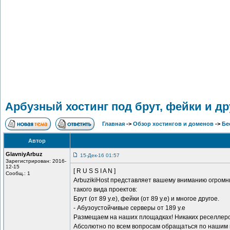
Арбузный хостинг под брут, фейки и др
Главная
->
Обзор хостингов и доменов
->
Бе
Автор
GlavniyArbuz
15-Дек-16 01:57
Зарегистрирован: 2016-
12-15
[ R U S S I A N ]
Сообщ.: 1
ArbuzikiHost представляет вашему вниманию огромн
такого вида проектов:
Брут (от 89 у.е), фейки (от 89 у.е) и многое другое.
- Абузоустойчивые серверы от 189 у.е
Размещаем на наших площадках! Никаких реселлеров
Абсолютно по всем вопросам обращаться по нашим 