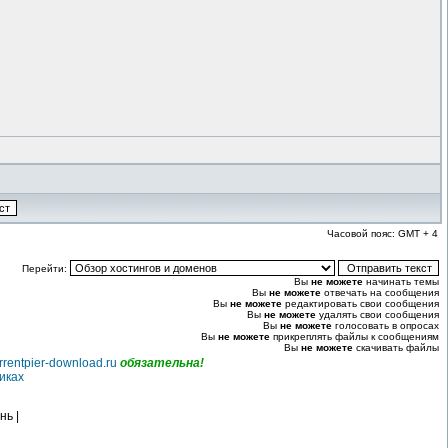
Часовой пояс: GMT + 4
Перейти:
Вы
не можете
начинать темы
Вы
не можете
отвечать на сообщения
Вы
не можете
редактировать свои сообщения
Вы
не можете
удалять свои сообщения
Вы
не можете
голосовать в опросах
Вы
не можете
прикреплять файлы к сообщениям
Вы
не можете
скачивать файлы
rrentpier-download.ru
обязательна!
иках
нь |