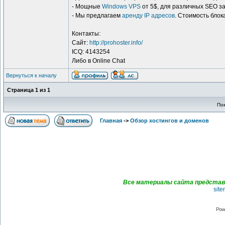
- Мощные
Windows VPS
от 5$, для различных SEO з
- Мы предлагаем
аренду IP адресов
. Стоимость блока
Контакты:
Сайт:
http://prohoster.info/
ICQ: 4143254
Либо в Online Chat
Вернуться к началу
Страница
1
из
1
По
Главная
->
Обзор хостингов и доменов
Все материалы сайта представл
sit
Pow