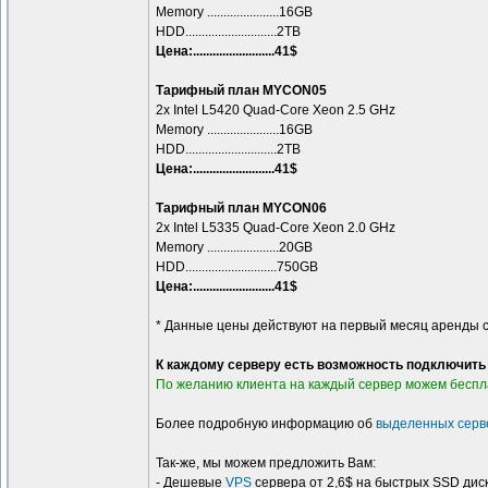
Memory ......................16GB
HDD............................2TB
Цена:.........................41$
Тарифный план MYCON05
2x Intel L5420 Quad-Core Xeon 2.5 GHz
Memory ......................16GB
HDD............................2TB
Цена:.........................41$
Тарифный план MYCON06
2x Intel L5335 Quad-Core Xeon 2.0 GHz
Memory ......................20GB
HDD............................750GB
Цена:.........................41$
* Данные цены действуют на первый месяц аренды 
К каждому серверу есть возможность подключить IP
По желанию клиента на каждый сервер можем беспла
Более подробную информацию об
выделенных серв
Так-же, мы можем предложить Вам:
- Дешевые
VPS
сервера от 2,6$ на быстрых SSD дис