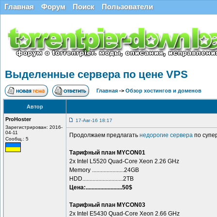
Главная
Форум
Поиск
Пользователи
Выделенные сервера по цене VPS
Главная
->
Обзор хостингов и доменов
Автор
ProHoster
17-Авг-16 18:17
Зарегистрирован: 2016-
04-11
Продолжаем предлагать
недорогие сервера
по супе
Сообщ.: 5
Тарифный план MYCON01
2x Intel L5520 Quad-Core Xeon 2.26 GHz
Memory ......................24GB
HDD............................2TB
Цена:.........................50$
Тарифный план MYCON03
2x Intel E5430 Quad-Core Xeon 2.66 GHz