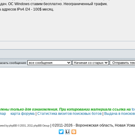
адач. ОС Windows ставим бесплатно. Неограниченный трафик.
 адресов IPv4 /24 - 100$ месяц.
казать сообщения:
ены только для ознакомления. При копировании материала ссылка на
to
emap карта форума
|
Статистика визитов поисковых ботов
|
Выдача в поисков
| ©2011-2026 - Воронежская область, Новая Усма
ered by
phpBB
© 2001, 2011 phpBB Group