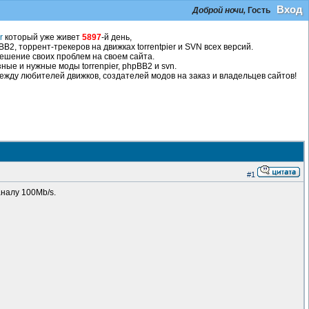
Вход
Доброй ночи,
Гость
r
который уже живет
5897
-й день,
2, торрент-трекеров на движках torrentpier и SVN всех версий.
ешение своих проблем на своем сайта.
ные и нужные моды torrenpier, phpBB2 и svn.
жду любителей движков, создателей модов на заказ и владельцев сайтов!
#1
налу 100Mb/s.