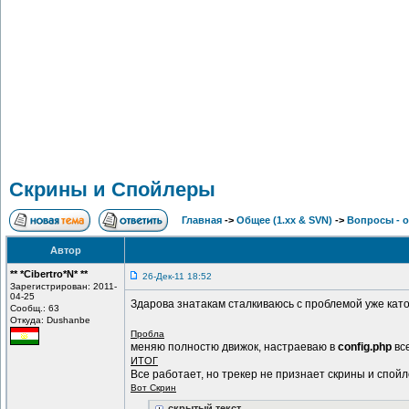
Скрины и Спойлеры
Главная
->
Общее (1.хх & SVN)
->
Вопросы - 
Автор
** *Cibertro*N* **
26-Дек-11 18:52
Зарегистрирован: 2011-
04-25
Здарова знатакам сталкиваюсь с проблемой уже кат
Сообщ.: 63
Откуда: Dushanbe
Пробла
меняю полностю движок, настраеваю в
config.php
все
ИТОГ
Все работает, но трекер не признает скрины и спой
Вот Скрин
скрытый текст