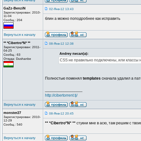
Вернуться к началу
GaZz-BenziN
02-Янв-12 13:43
Зарегистрирован: 2010-
11-04
блин а можно поподробнее как исправить
Сообщ.: 204
Вернуться к началу
** *Cibertro*N* **
08-Янв-12 12:38
Зарегистрирован: 2011-
04-25
Andrey писал(а):
Сообщ.: 63
Откуда: Dushanbe
CSS не правильно подключены, или классы н
Полностью поменял
templates
сначала удалил а пат
_________________
http://cibertorrent.tj/
Вернуться к началу
monster27
08-Янв-12 20:45
Зарегистрирован: 2010-
12-29
** *Cibertro*N* **
стукни мне в асю, там решим с твои
Сообщ.: 540
Вернуться к началу