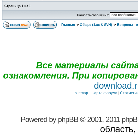
Страница
1
из
1
Показать сообщения:
Главная
->
Общее (1.хх & SVN)
->
Вопросы - 
Все материалы сайта
ознакомления. При копирова
download.r
sitemap карта форума
|
Статистик
Powered by
phpBB
© 2001, 2011 phpB
область,