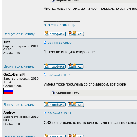
Чистка кеша непомагает и крон нормально выполня
_________________
http://cibertorrent.tj/
Вернуться к началу
Tuta
02-Янв-12 08:09
Зарегистрирован: 2011-
03-06
Jquery не инициализировался.
Сообщ.: 20
Вернуться к началу
GaZz-BenziN
02-Янв-12 11:55
Зарегистрирован: 2010-
11-04
у меня тоже проблема со спойлером, вот скрин:
Сообщ.: 204
скрытый текст
Вернуться к началу
Andrey
02-Янв-12 13:42
Зарегистрирован: 2010-
08-28
CSS не правильно подключены, или классы не совпа
Сообщ.: 100