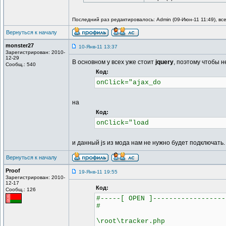
Последний раз редактировалось: Admin (09-Июн-11 11:49), все
Вернуться к началу
monster27
10-Янв-11 13:37
Зарегистрирован: 2010-
12-29
В основном у всех уже стоит
jquery
, поэтому чтобы 
Сообщ.: 540
Код:
onClick="ajax_do
на
Код:
onClick="load
и данный js из мода нам не нужно будет подключать.
Вернуться к началу
Proof
19-Янв-11 19:55
Зарегистрирован: 2010-
12-17
Код:
Сообщ.: 126
#-----[ OPEN ]------------------
#
\root\tracker.php