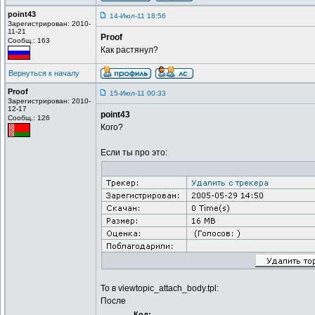
point43
14-Июл-11 18:56
Зарегистрирован: 2010-
11-21
Proof
Сообщ.: 163
Как растянул?
Вернуться к началу
Proof
15-Июл-11 00:33
Зарегистрирован: 2010-
12-17
point43
Сообщ.: 126
Кого?
Если ты про это:
То в viewtopic_attach_body.tpl:
После
Код: