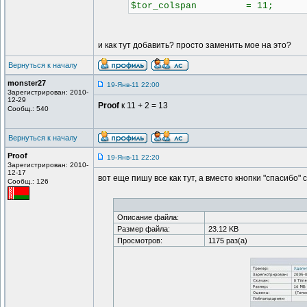
$tor_colspan = 11;
и как тут добавить? просто заменить мое на это?
Вернуться к началу
monster27
19-Янв-11 22:00
Зарегистрирован: 2010-
12-29
Proof
к 11 + 2 = 13
Сообщ.: 540
Вернуться к началу
Proof
19-Янв-11 22:20
Зарегистрирован: 2010-
12-17
вот еще пишу все как тут, а вместо кнопки "спасибо"
Сообщ.: 126
Описание файла:
Размер файла:
23.12 KB
Просмотров:
1175 раз(а)