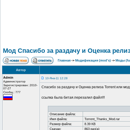
Мод Спасибо за раздачу и Оценка релиз
Главная
->
Модификация (mod's)
->
Моды (ful
Автор
Admin
10-Янв-11 12:28
Администратор
Зарегистрирован: 2010-
Спасибо за раздачу и Оценка релиза Torrent или мо
07-27
Сообщ.: 777
ссылка была битая.перезалил файл!!!
Описание файла:
Имя файла:
Torrent_Thanks_Mod.rar
Размер файла:
8.39 KB
Скачан:
863 раз(а)