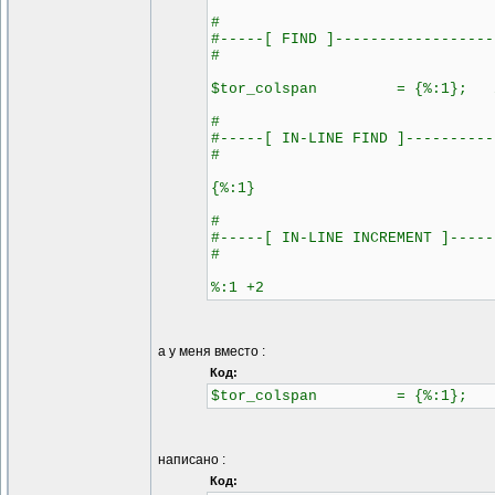
#
#-----[ FIND ]------------------
#
$tor_colspan = {%:1}; // c
#
#-----[ IN-LINE FIND ]----------
#
{%:1}
#
#-----[ IN-LINE INCREMENT ]-----
#
%:1 +2
а у меня вместо :
Код:
$tor_colspan = {%:1};
написано :
Код: