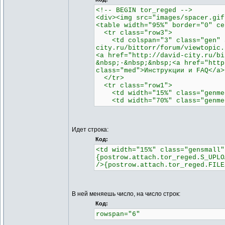
<!-- BEGIN tor_reged -->
<div><img src="images/spacer.gif
<table width="95%" border="0" ce
<tr class="row3">
<td colspan="3" class="gen" al
city.ru/bittorr/forum/viewtopic.
<a href="http://david-city.ru/bi
&nbsp;·&nbsp;&nbsp;<a href="http
class="med">Инструкции и FAQ</a>
</tr>
<tr class="row1">
<td width="15%" class="genmed"
<td width="70%" class="genmed"
Идет строка:
Код:
<td width="15%" class="gensmall"
{postrow.attach.tor_reged.S_UPLO
/>{postrow.attach.tor_reged.FILE
В ней меняешь число, на число строк:
Код:
rowspan="6"