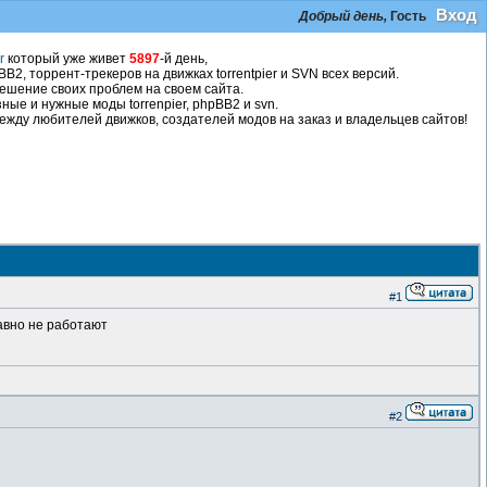
Вход
Добрый день,
Гость
r
который уже живет
5897
-й день,
2, торрент-трекеров на движках torrentpier и SVN всех версий.
ешение своих проблем на своем сайта.
ные и нужные моды torrenpier, phpBB2 и svn.
жду любителей движков, создателей модов на заказ и владельцев сайтов!
#1
равно не работают
#2