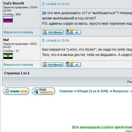
GaZz-BenziN
14-Май-11 20:43
Зарегистрирован: 2010-
11-04
Да что мне доказывать то? и *выёбываться*? пперед 
Сообщ.: 204
кроме выёбываний в соц сетях?
P.S. админы сорри за маты, просто моё терпение н
Вернуться к началу
Maf
14-Май-11 20:50
Зарегистрирован: 2011-
04-07
Как говорится "у кого, что болит", не надо по себе 
Сообщ.: 17
Того, что я в жизни достиг, тебе не видывать. А сид
Вернуться к началу
Страница
1
из
2
По
Главная
->
Общее (1.хх & SVN)
->
Вопросы - 
Все материалы сайта представл
sit