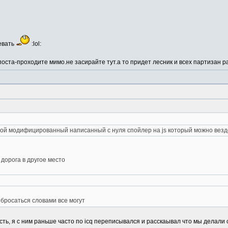
евать
:lol:
оста-проходите мимо.не засирайте тут.а то придет лесник и всех партизан р
ой модифицированный написанный с нуля спойлер на js который можно везде пост
 дорога в другое место
, бросаться словами все могут
 есть, я с ним раньше часто по icq переписывался и расскаывал что мы делали