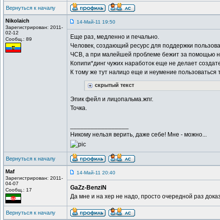
Вернуться к началу
Nikolaich
14-Май-11 19:50
Зарегистрирован: 2011-
02-12
Еще раз, медленно и печально.
Сообщ.: 89
Человек, создающий ресурс для поддержки пользоват
ЧСВ, а при малейшей проблеме бежит за помощью на
Копипи*динг чужих наработок еще не делает создат
К тому же тут налицо еще и неумение пользоваться те
скрытый текст
Эпик фейл и лицопальма.жпг.
Точка.
_________________
Никому нельзя верить, даже себе! Мне - можно...
Вернуться к началу
Maf
14-Май-11 20:40
Зарегистрирован: 2011-
04-07
GaZz-BenziN
Сообщ.: 17
Да мне и на хер не надо, просто очередной раз дока
Вернуться к началу