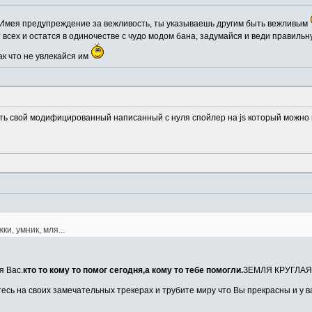
 Имея предупреждение за вежливость, ты указываешь другим быть вежливым
 всех и остатся в одиночестве с чудо модом бана, задумайся и веди правиль
ак что не увлекайся им
ь свой модифицированный написанный с нуля спойлер на js который можно везде 
, умник, мля...
я Вас.
кто то кому то помог сегодня,а кому то тебе помогли.
ЗЕМЛЯ КРУГЛАЯ.М
есь на своих замечательных трекерах и трубите миру что Вы прекрасны и у в