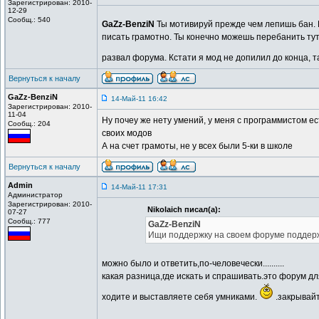
Зарегистрирован: 2010-
12-29
Сообщ.: 540
GaZz-BenziN
Ты мотивируй прежде чем лепишь бан.
писать грамотно. Ты конечно можешь перебанить тут
развал форума. Кстати я мод не допилил до конца, т
Вернуться к началу
GaZz-BenziN
14-Май-11 16:42
Зарегистрирован: 2010-
11-04
Ну почеу же нету умений, у меня с программистом ест
Сообщ.: 204
своих модов
А на счет грамоты, не у всех были 5-ки в школе
Вернуться к началу
Admin
14-Май-11 17:31
Администратор
Зарегистрирован: 2010-
Nikolaich писал(а):
07-27
Сообщ.: 777
GaZz-BenziN
Ищи поддержку на своем форуме поддержки
можно было и ответить,по-человечески..........
какая разница,где искать и спрашивать.это форум дл
ходите и выставляете себя умниками.
.закрывайт