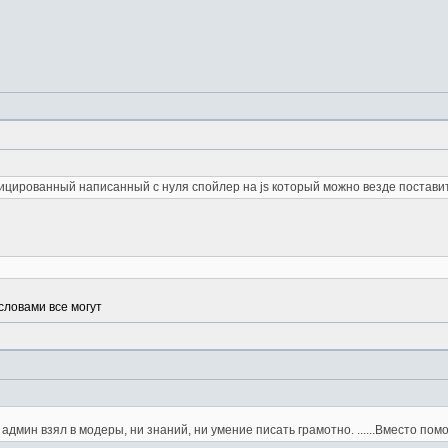
ированный написанный с нуля спойлер на js который можно везде поставить, т.
 словами все могут
бя админ взял в модеры, ни знаний, ни умение писать грамотно. ......Вместо пом