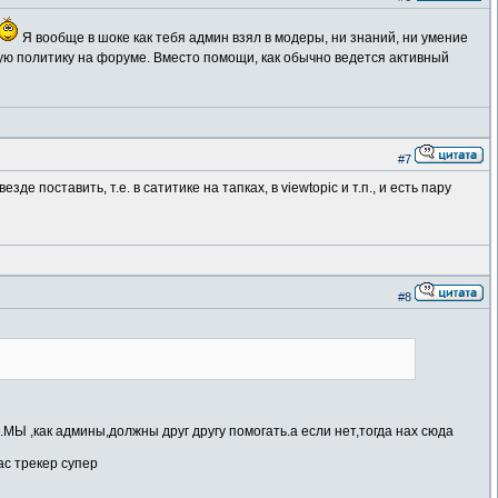
Я вообще в шоке как тебя админ взял в модеры, ни знаний, ни умение
ную политику на форуме. Вместо помощи, как обычно ведется активный
#7
поставить, т.е. в сатитике на тапках, в viewtopic и т.п., и есть пару
#8
Ы ,как админы,должны друг другу помогать.а если нет,тогда нах сюда
ас трекер супер