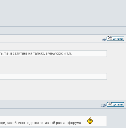
#9
е. в сатитике на тапках, в viewtopic и т.п.
#10
ощи, как обычно ведется активный развал форума. .....