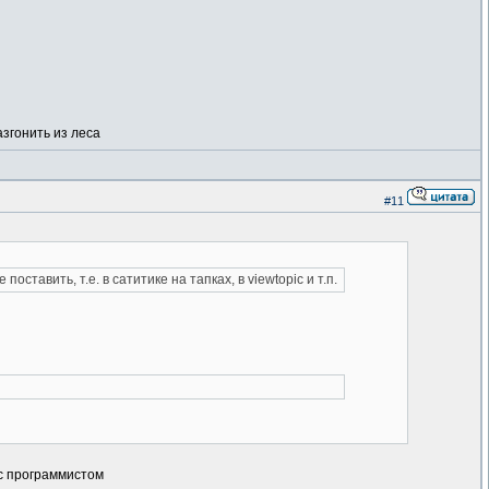
азгонить из леса
#11
авить, т.е. в сатитике на тапках, в viewtopic и т.п.
 с программистом