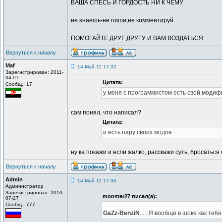
ВАША СПЕСЬ И ГОРДОСТЬ НИ К ЧЕМУ.
не знаешь-не пиши,не комментируй.
ПОМОГАЙТЕ ДРУГ ДРУГУ И ВАМ ВОЗДАТЬСЯ
Вернуться к началу
Maf
14-Май-11 17:32
Зарегистрирован: 2011-
04-07
Цитата:
Сообщ.: 17
у меня с программистом есть свой модифиц
сам понял, что написал?
Цитата:
и есть пару своих модов
ну ка покажи и если жалко, расскажи суть, бросаться
Вернуться к началу
Admin
14-Май-11 17:36
Администратор
Зарегистрирован: 2010-
monster27 писал(а):
07-27
Сообщ.: 777
GaZz-BenziN
......Я вообще в шоке как те