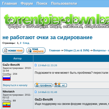
Главная
Форум
Поиск
Пользователи
не работают очки за сидирование
Страницы:
1
,
2
След.
Главная
->
Общее (1.хх & SVN)
->
Вопросы - 
Автор
GaZz-BenziN
13-Май-11 23:26
Зарегистрирован: 2010-
11-04
Подскажите в чем может быть проблема? перестали н
Сообщ.: 204
Вернуться к началу
Nikolaich
14-Май-11 01:46
Зарегистрирован: 2011-
02-12
GaZz-BenziN
Сообщ.: 89
Ищи поддержку на своем форуме поддержки, умник, м