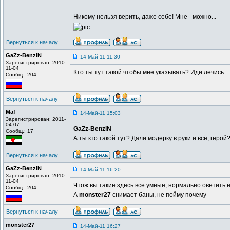
_________________
Никому нельзя верить, даже себе! Мне - можно...
Вернуться к началу
GaZz-BenziN
14-Май-11 11:30
Зарегистрирован: 2010-
11-04
Кто ты тут такой чтобы мне указывать? Иди лечись.
Сообщ.: 204
Вернуться к началу
Maf
14-Май-11 15:03
Зарегистрирован: 2011-
04-07
GaZz-BenziN
Сообщ.: 17
А ты кто такой тут? Дали модерку в руки и всё, герой
Вернуться к началу
GaZz-BenziN
14-Май-11 16:20
Зарегистрирован: 2010-
11-04
Чтож вы такие здесь все умные, нормально оветить н
Сообщ.: 204
А
monster27
снимает баны, не пойму почему
Вернуться к началу
monster27
14-Май-11 16:27