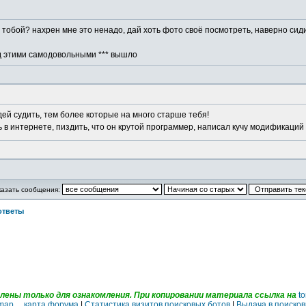
тобой? нахрен мне это ненадо, дай хоть фото своё посмотреть, наверно сидит 
ад этими самодовольными *** вышло
людей судить, тем более которые на много старше тебя!
еть в интернете, пиздить, что он крутой программер, написал кучу модификаций
казать сообщения:
ответы
ены только для ознакомления. При копировании материала ссылка на
to
emap карта форума
|
Статистика визитов поисковых ботов
|
Выдача в поисков