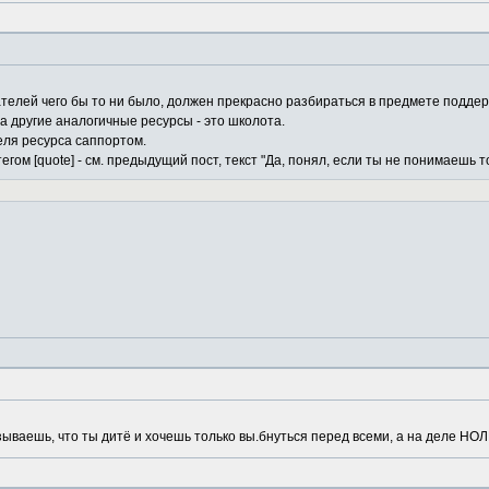
елей чего бы то ни было, должен прекрасно разбираться в предмете поддерж
 другие аналогичные ресурсы - это школота.
еля ресурса саппортом.
гом [quote] - см. предыдущий пост, текст "Да, понял, если ты не понимаешь то
зываешь, что ты дитё и хочешь только вы.бнуться перед всеми, а на деле НОЛ