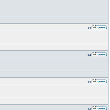
#3
#4
#5
#6