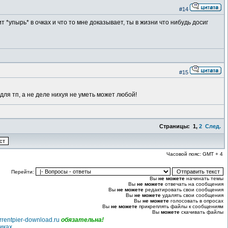
#14
*упырь* в очках и что то мне доказывает, ты в жизни что нибудь досиг
#15
 для тп, а не деле нихуя не уметь может любой!
Страницы:
1
,
2
След.
Часовой пояс: GMT + 4
Перейти:
Вы
не можете
начинать темы
Вы
не можете
отвечать на сообщения
Вы
не можете
редактировать свои сообщения
Вы
не можете
удалять свои сообщения
Вы
не можете
голосовать в опросах
Вы
не можете
прикреплять файлы к сообщениям
Вы
можете
скачивать файлы
rrentpier-download.ru
обязательна!
иках