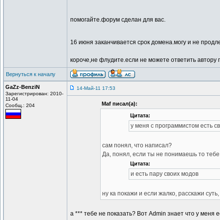
помогайте.форум сделан для вас.
16 июня заканчивается срок домена.могу и не продл
короче,не флудите.если не можете ответить автору п
Вернуться к началу
GaZz-BenziN
14-Май-11 17:53
Зарегистрирован: 2010-
11-04
Maf писал(а):
Сообщ.: 204
Цитата:
у меня с программистом есть св
сам понял, что написал?
Да, понял, если ты не понимаешь то тебе
Цитата:
и есть пару своих модов
ну ка покажи и если жалко, расскажи суть
а *** тебе не показать? Вот Admin знает что у меня