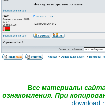
Мне надо на мир-релизов поставить
Вернуться к началу
Proof
04-Апр-11 15:31
Зарегистрирован: 2010-
12-17
так перенеси его
Сообщ.: 126
Вернуться к началу
Страница
1
из
2
Показать сообщения:
Главная
->
Общее (1.хх & SVN)
->
Вопросы - 
Все материалы сайта
ознакомления. При копирова
download.r