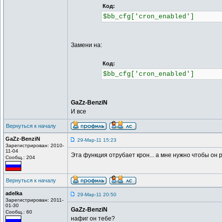
Код:
$bb_cfg['cron_enabled'] 
Замени на:
Код:
$bb_cfg['cron_enabled'] 
GaZz-BenziN
И все
Вернуться к началу
GaZz-BenziN
29-Мар-11 15:23
Зарегистрирован: 2010-
11-04
Эта функция отрубает крон... а мне нужно чтобы он 
Сообщ.: 204
Вернуться к началу
adelka
29-Мар-11 20:50
Зарегистрирован: 2011-
01-30
GaZz-BenziN
Сообщ.: 60
нафиг он тебе?