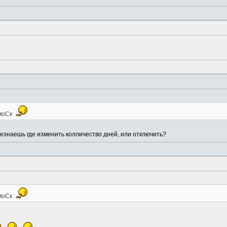
 моСк
езнаешь где изменить колличество дней, или отключить?
 моСк