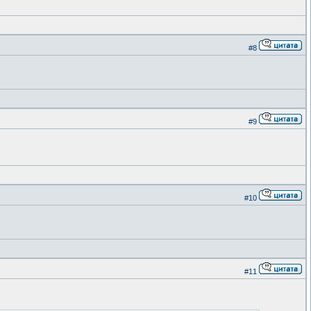
#8
#9
#10
#11