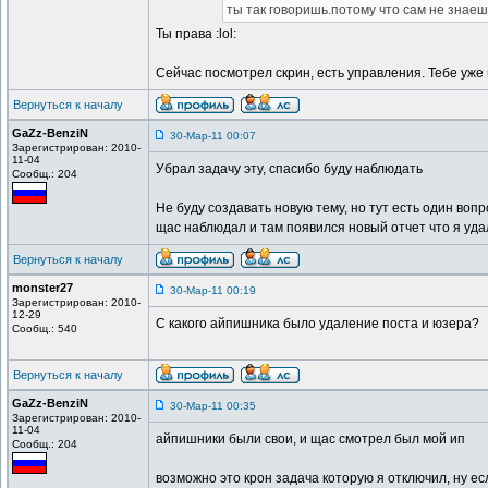
ты так говоришь.потому что сам не знаеш
Ты права :lol:
Сейчас посмотрел скрин, есть управления. Тебе уже
Вернуться к началу
GaZz-BenziN
30-Мар-11 00:07
Зарегистрирован: 2010-
11-04
Убрал задачу эту, спасибо буду наблюдать
Сообщ.: 204
Не буду создавать новую тему, но тут есть один вопро
щас наблюдал и там появился новый отчет что я уда
Вернуться к началу
monster27
30-Мар-11 00:19
Зарегистрирован: 2010-
12-29
С какого айпишника было удаление поста и юзера?
Сообщ.: 540
Вернуться к началу
GaZz-BenziN
30-Мар-11 00:35
Зарегистрирован: 2010-
11-04
айпишники были свои, и щас смотрел был мой ип
Сообщ.: 204
возможно это крон задача которую я отключил, ну е