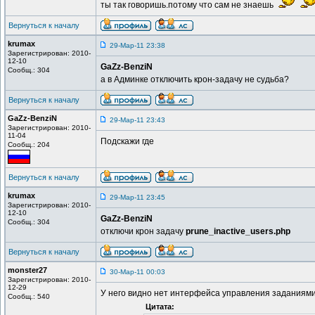
ты так говоришь.потому что сам не знаешь
Вернуться к началу
krumax
29-Мар-11 23:38
Зарегистрирован: 2010-
12-10
GaZz-BenziN
Сообщ.: 304
а в Админке отключить крон-задачу не судьба?
Вернуться к началу
GaZz-BenziN
29-Мар-11 23:43
Зарегистрирован: 2010-
11-04
Подскажи где
Сообщ.: 204
Вернуться к началу
krumax
29-Мар-11 23:45
Зарегистрирован: 2010-
12-10
GaZz-BenziN
Сообщ.: 304
отключи крон задачу
prune_inactive_users.php
Вернуться к началу
monster27
30-Мар-11 00:03
Зарегистрирован: 2010-
12-29
У него видно нет интерфейса управления заданиями
Сообщ.: 540
Цитата: