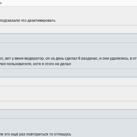
ь
 подсказали что деактивировать
с, вот у меня модератор, он за день сделал 8 раздачас, и они удалились, в от
лил пользователя, хотя я этого не делал
сли это ещё раз повториться то отпишусь