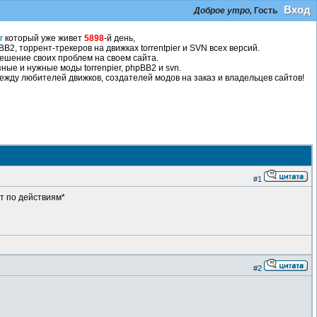
Вход
Доброе утро,
Гость
r
который уже живет
5898
-й день,
2, торрент-трекеров на движках torrentpier и SVN всех версий.
ешение своих проблем на своем сайта.
ные и нужные моды torrenpier, phpBB2 и svn.
жду любителей движков, создателей модов на заказ и владельцев сайтов!
#1
ет по действиям*
#2