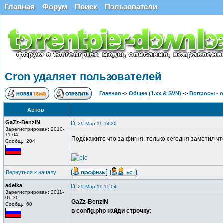
Главная
Форум
Поиск
Пользователи
Cron удаляет пользователей
Главная
->
Общее (1.хх & SVN)
->
Вопросы - 
Автор
GaZz-BenziN
29-Мар-11 14:20
Зарегистрирован: 2010-
11-04
Подскажите что за фигня, только сегодня заметил чт
Сообщ.: 204
Вернуться к началу
adelka
29-Мар-11 15:04
Зарегистрирован: 2011-
01-30
GaZz-BenziN
Сообщ.: 60
в config.php найди строчку: