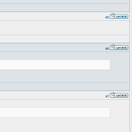
#5
#6
#7