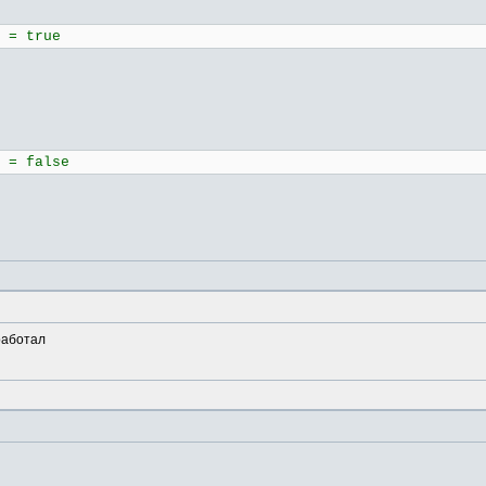
= true
= false
работал