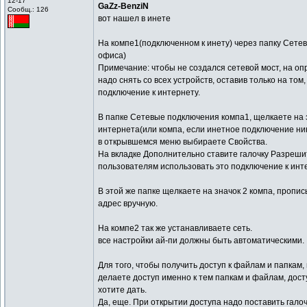
12-17
GaZz-BenziN
Сообщ.: 126
вот нашел в инете
На компе1(подключенном к инету) через папку Сете
офиса)
Примечание: чтобы не создался сетевой мост, на оп
надо снять со всех устройств, оставив только на том
подключение к интернету.
В папке Сетевые подключения компа1, щелкаете на 
интернета(или компа, если инетное подключение ник
в открывшемся меню выбираете Свойства.
На вкладке Дополнительно ставите галочку Разреши
пользователям использовать это подключение к инт
В этой же папке щелкаете на значок 2 компа, пропи
адрес вручную.
На компе2 так же устанавливаете сеть.
все настройки ай-пи должны быть автоматическими.
Для того, чтобы получить доступ к файлам и папкам,
делаете доступ именно к тем папкам и файлам, дост
хотите дать.
Да, еще. При открытии доступа надо поставить галоч