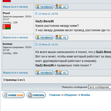
Вернуться к началу
Proof
22-Фев-11 19:59
Зарегистрирован: 2010-
12-17
GaZz-BenziN
Сообщ.: 126
Какое растояние между ними?
У нас между домами весит провод, растояние где-то
Вернуться к началу
krumax
23-Фев-11 14:23
Зарегистрирован: 2010-
12-10
Из всего выше написанного я понял, что у
GaZz-Benz
Сообщ.: 304
Вот он и хочет, чтобы комп который работает за пр
инет другому(который работает в локалке).
GaZz-BenziN
я правильно тебя понял ?
Вернуться к началу
Страница
1
из
1
Показать сообщения:
Главная
->
Общение
->
Флейм