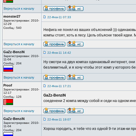
Вернуться к началу
monster27
22-Фев-11 07:33
Зарегистрирован: 2010-
12-29
Сообщ.: 540
Нефига не понял из ваших объяснений ))) одинаков
компы стоят, хоть в лесу. Цель объясни твоей идеи.
Вернуться к началу
GaZz-BenziN
22-Фев-11 14:42
Зарегистрирован: 2010-
11-04
Ну смотри на двух компах одинаковый интернет, они 
Сообщ.: 204
безлимитный, и я хочу чтобы этот комп у которого 
Вернуться к началу
Proof
22-Фев-11 17:21
Зарегистрирован: 2010-
12-17
GaZz-BenziN
Сообщ.: 126
соеденени 2 компа между собой и седи на одном ине
Вернуться к началу
GaZz-BenziN
22-Фев-11 19:07
Зарегистрирован: 2010-
11-04
Хорош городить, я тебе что из одной 9-ти этаж-ки пр
Сообщ.: 204