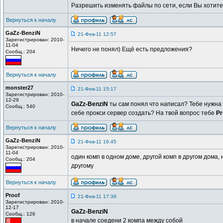
Разрешить изменять файлы по сети, если Вы хотите 
Вернуться к началу
GaZz-BenziN
21-Фев-11 12:57
Зарегистрирован: 2010-
11-04
Ничего не понял) Ещё есть предложения?
Сообщ.: 204
Вернуться к началу
monster27
21-Фев-11 15:17
Зарегистрирован: 2010-
12-29
GaZz-BenziN
ты сам понял что написал? Тебе нужна 
Сообщ.: 540
себе прокси сервер создать? На твой вопрос тебе
Pr
Вернуться к началу
GaZz-BenziN
21-Фев-11 16:45
Зарегистрирован: 2010-
11-04
один комп в одном доме, другой комп в другом дома,
Сообщ.: 204
другому
Вернуться к началу
Proof
21-Фев-11 17:39
Зарегистрирован: 2010-
12-17
GaZz-BenziN
Сообщ.: 126
в начале соедени 2 компа между собой