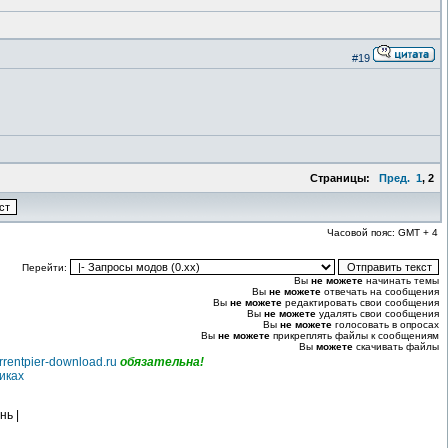
#19
Страницы:
Пред.
1
,
2
Часовой пояс: GMT + 4
Перейти:
Вы
не можете
начинать темы
Вы
не можете
отвечать на сообщения
Вы
не можете
редактировать свои сообщения
Вы
не можете
удалять свои сообщения
Вы
не можете
голосовать в опросах
Вы
не можете
прикреплять файлы к сообщениям
Вы
можете
скачивать файлы
rrentpier-download.ru
обязательна!
иках
нь |