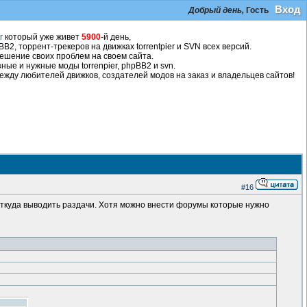
Вход
Добрый день,
Гость
r
который уже живет
5900
-й день,
2, торрент-трекеров на движках torrentpier и SVN всех версий.
ешение своих проблем на своем сайта.
ные и нужные моды torrenpier, phpBB2 и svn.
жду любителей движков, создателей модов на заказ и владельцев сайтов!
#16
 откуда выводить раздачи. Хотя можно внести форумы которые нужно