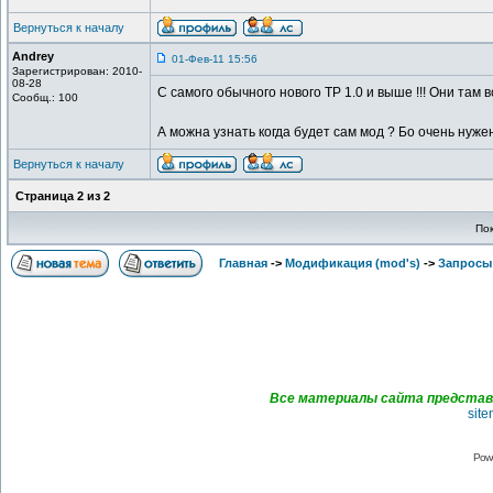
Вернуться к началу
Andrey
01-Фев-11 15:56
Зарегистрирован: 2010-
08-28
С самого обычного нового ТР 1.0 и выше !!! Они там 
Сообщ.: 100
А можна узнать когда будет сам мод ? Бо очень нужен
Вернуться к началу
Страница
2
из
2
По
Главная
->
Модификация (mod's)
->
Запросы 
Все материалы сайта представл
sit
Pow