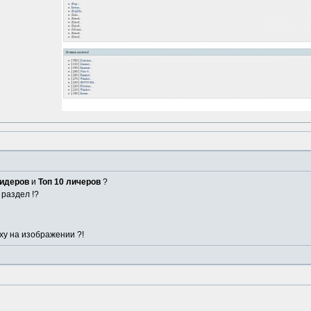
сидеров
и
Топ 10 личеров
?
 раздел !?
ху на изображении ?!