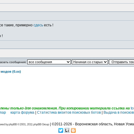
все такие, примерно
сдесь
есть !
 !
казать сообщения:
модов (0.хх)
ены только для ознакомления. При копировании материала ссылка на
to
emap карта форума
|
Статистика визитов поисковых ботов
|
Выдача в поисков
| ©2011-2026 - Воронежская область, Новая Усма
ered by
phpBB
© 2001, 2011 phpBB Group