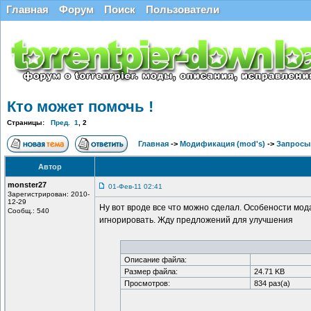
Главная
Форум
Поиск
Пользователи
Кто может помочь !
Страницы:
Пред.
1
,
2
Главная
->
Модификация (mod's)
->
Запросы 
Автор
monster27
01-Фев-11 02:41
Зарегистрирован: 2010-
12-29
Ну вот вроде все что можно сделал. Особености мо
Сообщ.: 540
игнорировать. Жду предложений для улучшения
Описание файла:
Размер файла:
24.71 KB
Просмотров:
834 раз(а)