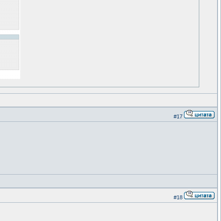
#17
#18