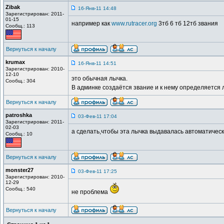
Zibak
16-Янв-11 14:48
Зарегистрирован: 2011-
01-15
например как
www.rutracer.org
3тб 6 тб 12тб звания
Сообщ.: 113
Вернуться к началу
krumax
16-Янв-11 14:51
Зарегистрирован: 2010-
12-10
это обычная лычка.
Сообщ.: 304
В админке создаётся звание и к нему определяется 
Вернуться к началу
patroshka
03-Фев-11 17:04
Зарегистрирован: 2011-
02-03
а сделать,чтобы эта лычка выдавалась автоматически
Сообщ.: 10
Вернуться к началу
monster27
03-Фев-11 17:25
Зарегистрирован: 2010-
12-29
Сообщ.: 540
не проблема
Вернуться к началу