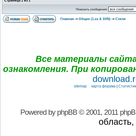
Страница
1
из
1
Показать сообщения:
Главная
->
Общее (1.хх & SVN)
->
Стили
Все материалы сайта
ознакомления. При копирова
download.r
sitemap карта форума
|
Статистик
Powered by
phpBB
© 2001, 2011 phpB
область,