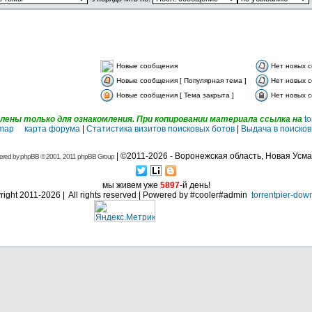
Новые сообщения
Нет новых 
Новые сообщения [ Популярная тема ]
Нет новых с
Новые сообщения [ Тема закрыта ]
Нет новых с
ены только для ознакомления. При копировании материала ссылка на
to
emap карта форума
|
Статистика визитов поисковых ботов
|
Выдача в поисков
| ©2011-2026 - Воронежская область, Новая Усма
ered by
phpBB
© 2001, 2011 phpBB Group
мы живем уже
5897
-й день!
ight 2011-2026 | All rights reserved | Powered by #cooler#admin
torrentpier-dow