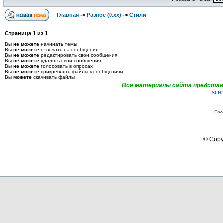
Главная
->
Разное (0.xx)
->
Стили
Страница
1
из
1
Вы
не можете
начинать темы
Вы
не можете
отвечать на сообщения
Вы
не можете
редактировать свои сообщения
Вы
не можете
удалять свои сообщения
Вы
не можете
голосовать в опросах
Вы
не можете
прикреплять файлы к сообщениям
Вы
можете
скачивать файлы
Все материалы сайта представл
sit
Pow
© Copyr