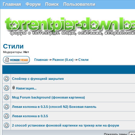
Главная
Форум
Поиск
Пользователи
Стили
Модераторы:
Нет
Главная
->
Разное (0.xx)
->
Стили
Спойлер с функцией закрытия
Навигация...
Мод Forum background (фоновая картинка)
Левая колонка в 0.3.5 (способ N2) Боковая панель
Левая колонка в 0.3.5
2 способ установки фоновой картинки на трекер или на форум
Показать темы: