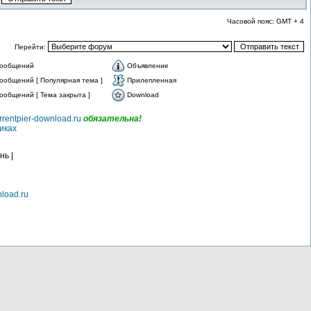
Часовой пояс: GMT + 4
Перейти:
сообщений
Объявление
ообщений [ Популярная тема ]
Прилепленная
ообщений [ Тема закрыта ]
Download
rrentpier-download.ru
обязательна!
иках
нь |
nload.ru