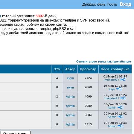
Вход
Добрый день,
Гость
r
который уже живет
5897
-й день,
2, торрент-трекеров на движках torrentpier и SVN всех версий.
ешение своих проблем на своем сайта.
ные и нужные моды torrenpier, phpBB2 и svn.
жду любителей движков, создателей модов на заказ и владельцев сайтов!
Отметить все темы как прочтённые
Отв.
Автор
Просмотр
Посл. сообщение
01-Мар-11 01:34
4
екун
7124
monster27
19-Фев-11 23:38
8
екун
9868
екун
27-Дек-10 16:24
2
Admin
4699
monster27
03-Дек-10 00:29
0
Admin
2989
Admin
29-Ноя-10 11:02
0
Admin
2884
Admin
19-Ноя-10 11:44
0
Admin
3213
Admin