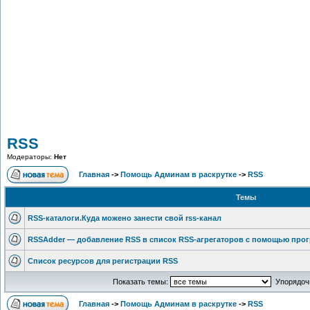
RSS
Модераторы:
Нет
Главная
->
Помощь Админам в раскрутке
->
RSS
Темы
RSS-каталоги.Куда можено занести свой rss-канал
RSSAdder — добавление RSS в список RSS-агрегаторов c помощью про
Список ресурсов для регистрации RSS
Показать темы:
Упорядочи
Главная
->
Помощь Админам в раскрутке
->
RSS