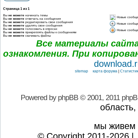
Страница
1
из
1
Вы
не можете
начинать темы
Новые сообщ
Вы
не можете
отвечать на сообщения
Вы
не можете
редактировать свои сообщения
Новые сообщен
Вы
не можете
удалять свои сообщения
Вы
не можете
голосовать в опросах
Новые сообщен
Вы
не можете
прикреплять файлы к сообщениям
Вы
не можете
скачивать файлы
Все материалы сайта
ознакомления. При копирова
download.r
sitemap карта форума
|
Статистик
Powered by
phpBB
© 2001, 2011 phpB
область,
мы живем
© Copyright 2011-2026 | 