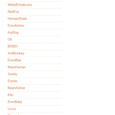
WhiteEmoticons
RedFox
HumanShare
EmoAnime
AniDog
Oil
BOBO
AniMonkey
EmoWan
MarsHuman
Snotty
Emoto
BeanAnime
Kiki
EmoBaby
Licca