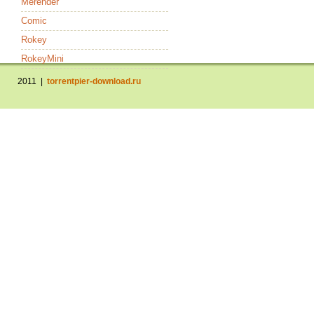
Merender
Comic
Rokey
RokeyMini
2011 |
torrentpier-download.ru