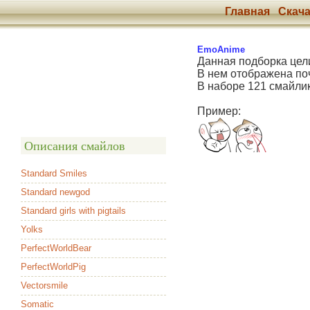
Главная
Скача
EmoAnime
Данная подборка цели
В нем отображена поч
В наборе 121 смайли
Пример:
Описания смайлов
Standard Smiles
Standard newgod
Standard girls with pigtails
Yolks
PerfectWorldBear
PerfectWorldPig
Vectorsmile
Somatic