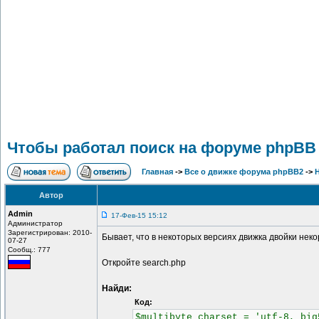
Чтобы работал поиск на форуме phpBB 
Главная
->
Все о движке форума phpBB2
->
Автор
Admin
17-Фев-15 15:12
Администратор
Зарегистрирован: 2010-
Бывает, что в некоторых версиях движка двойки нек
07-27
Сообщ.: 777
Откройте search.php
Найди:
Код:
$multibyte_charset = 'utf-8, big