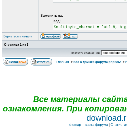
Заменить на:
Код:
$multibyte_charset = 'utf-8, big
Вернуться к началу
Страница
1
из
1
Показать сообщения:
Главная
->
Все о движке форума phpBB2
->
Все материалы сайта
ознакомления. При копирова
download.r
sitemap карта форума
|
Статистик