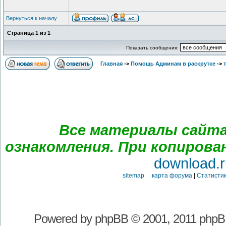
Вернуться к началу
Страница
1
из
1
Показать сообщения:
Главная
->
Помощь Админам в раскрутке
->
Все материалы сайта
ознакомления. При копирова
download.r
sitemap карта форума
|
Статистик
Powered by
phpBB
© 2001, 2011 phpB