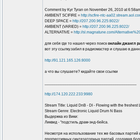
Comment by Kyr Tyran on November 26, 2010 at 6:58a
AMBIENT SCIFIRE =
http://scfire-ntc-aa02.stream.aol.
DEEP SPACE =
http://207.200.96.225:8022/
AMBIENT (VARIED) =
http://207.200.96.225:8022/
ALTERNATIVE =
http://sl.magnatune.com/Alternative%
для себя где то нашел через поиск
онлайн джангл р
вот эту ссылку.забил в радиомастер и слушаю в дан
http://91.121.165.126:8000
а что вы слушаете? кидайте свои ссылки
__________________________________________
http://174.120.222.233:9980
Stream Title: Liquid DnB - DI - Flowing with the freshest 
Stream Genre: Electronic Liquid Drum N Bass
Выдержка из Вики:
Ликвид - "подстиль драм-энд-бейса.
Несмотря на использование тех же басовых партий
прогрессивных синтезаторных партий, создавая бо