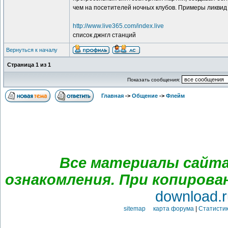
чем на посетителей ночных клубов. Примеры ликвид
http://www.live365.com/index.live
список джнгл станций
Вернуться к началу
Страница
1
из
1
Показать сообщения:
Главная
->
Общение
->
Флейм
Все материалы сайта
ознакомления. При копирова
download.r
sitemap карта форума
|
Статистик