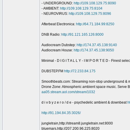
- UNDERGROUND:
http://109.108.129.75:8090
- AMBIENT:
http://109.108.129.75:8104
- NEUROVIRUS:
http://109.108.129.75:8096
Afterbeat Electronica:
http://64.71.184.99:8250
DNB Radio:
http://91.121.165.126:8000
Audiocream Dubstep:
http://174.37.45.138:9140
Audiocream House:
http://174.37.45.138:9050
Minimal - D I G I T A L L Y - I M P O R T E D - Finest sel
DUBSTEP.FM
http://72.233.84.175
Smoothbeats.com: Streaming non-stop underground & m
Drone Zone: Atmospheric ambient space music. Serve Be
aa05.stream.aol.com/stream/1032
d i v b y z e r o / d e - psychedelic ambient & downbeat
h
http://91.194.84.35:3026/
jungletrain,http://stream8.jungletrain.net:8000
bluemars,http://207.200.96.225:8020