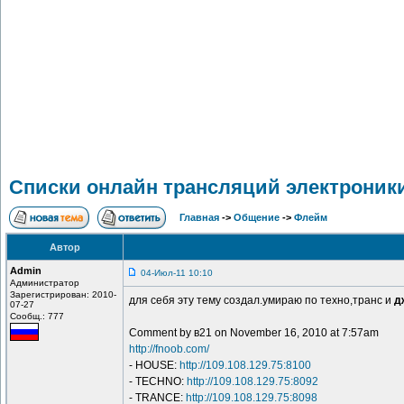
Списки онлайн трансляций электроник
Главная
->
Общение
->
Флейм
Автор
Admin
04-Июл-11 10:10
Администратор
Зарегистрирован: 2010-
для себя эту тему создал.умираю по техно,транс и
д
07-27
Сообщ.: 777
Comment by в21 on November 16, 2010 at 7:57am
http://fnoob.com/
- HOUSE:
http://109.108.129.75:8100
- TECHNO:
http://109.108.129.75:8092
- TRANCE:
http://109.108.129.75:8098