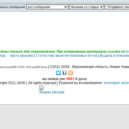
казать сообщения:
ены только для ознакомления. При копировании материала ссылка на
to
emap карта форума
|
Статистика визитов поисковых ботов
|
Выдача в поисков
| ©2011-2026 - Воронежская область, Новая Усма
ered by
phpBB
© 2001, 2011 phpBB Group
мы живем уже
5897
-й день!
ight 2011-2026 | All rights reserved | Powered by #cooler#admin
torrentpier-dow