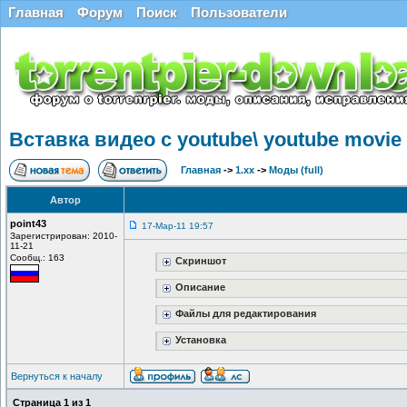
Главная
Форум
Поиск
Пользователи
Вставка видео с youtube\ youtube movie
Главная
->
1.xx
->
Моды (full)
Автор
point43
17-Мар-11 19:57
Зарегистрирован: 2010-
11-21
Сообщ.: 163
Скриншот
Описание
Файлы для редактирования
Установка
Вернуться к началу
Страница
1
из
1