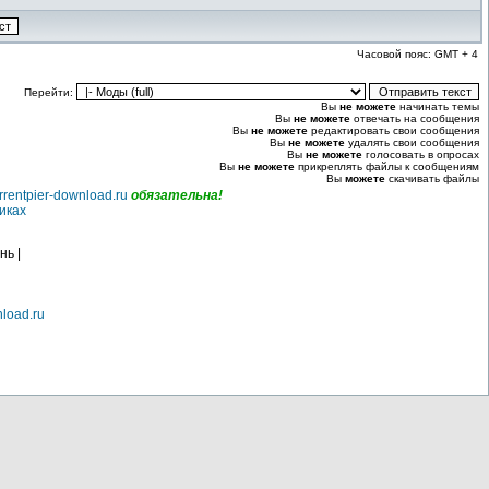
Часовой пояс: GMT + 4
Перейти:
Вы
не можете
начинать темы
Вы
не можете
отвечать на сообщения
Вы
не можете
редактировать свои сообщения
Вы
не можете
удалять свои сообщения
Вы
не можете
голосовать в опросах
Вы
не можете
прикреплять файлы к сообщениям
Вы
можете
скачивать файлы
rrentpier-download.ru
обязательна!
иках
нь |
nload.ru