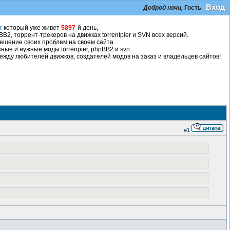
Вход
Доброй ночи,
Гость
r
который уже живет
5897
-й день,
2, торрент-трекеров на движках torrentpier и SVN всех версий.
ешение своих проблем на своем сайта.
ные и нужные моды torrenpier, phpBB2 и svn.
жду любителей движков, создателей модов на заказ и владельцев сайтов!
#1