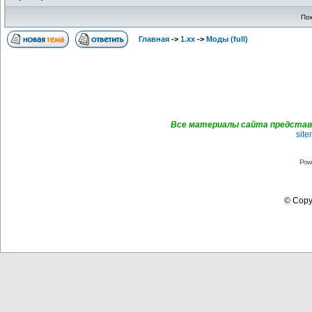
По
Главная
->
1.xx
->
Моды (full)
Все материалы сайта представл
sit
Pow
© Copyr