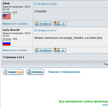
Zibak
08-Мар-11 04:35
Зарегистрирован: 2011-
01-15
Спасибо
Сообщ.: 113
Вернуться к началу
GaZz-BenziN
08-Мар-11 09:07
Зарегистрирован: 2010-
11-04
Можно запихнуть не в page_header, а в index.php
Сообщ.: 204
Вернуться к началу
Страница
1
из
1
По
Главная
->
Оформление
Все материалы сайта представл
sit