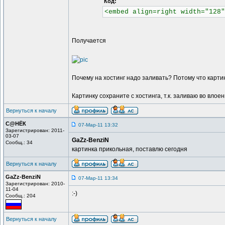
Код:
<embed align=right width="128"
Получается
Почему на хостинг надо заливать? Потому что карти
Картинку сохраните с хостинга, т.к. заливаю во вло
Вернуться к началу
С@НЁК
07-Мар-11 13:32
Зарегистрирован: 2011-
03-07
GaZz-BenziN
Сообщ.: 34
картинка прикольная, поставлю сегодня
Вернуться к началу
GaZz-BenziN
07-Мар-11 13:34
Зарегистрирован: 2010-
11-04
:-)
Сообщ.: 204
Вернуться к началу