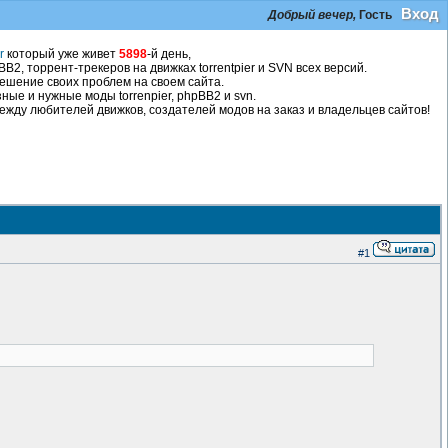
Вход
Добрый вечер,
Гость
r
который уже живет
5898
-й день,
2, торрент-трекеров на движках torrentpier и SVN всех версий.
ешение своих проблем на своем сайта.
ные и нужные моды torrenpier, phpBB2 и svn.
жду любителей движков, создателей модов на заказ и владельцев сайтов!
#1