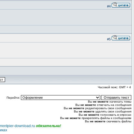
#4
#5
Часовой пояс: GMT + 4
Перейти:
Вы
не можете
начинать темы
Вы
не можете
отвечать на сообщения
Вы
не можете
редактировать свои сообщения
Вы
не можете
удалять свои сообщения
Вы
не можете
голосовать в опросах
Вы
не можете
прикреплять файлы к сообщениям
Вы
не можете
скачивать файлы
rrentpier-download.ru
обязательна!
иках