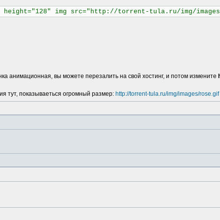
 height="128" img src="http://torrent-tula.ru/img/images
нка анимационная, вы можете перезалить на свой хостинг, и потом измените
ения тут, показываеться огромный размер:
http://torrent-tula.ru/img/images/rose.gif