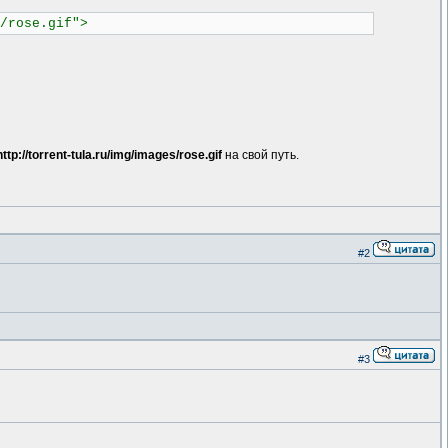
/rose.gif">
http://torrent-tula.ru/img/images/rose.gif
на свой путь.
#2
#3