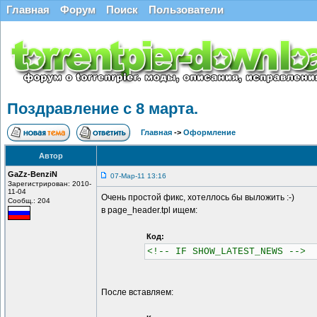
Главная
Форум
Поиск
Пользователи
Поздравление с 8 марта.
Главная
->
Оформление
Автор
GaZz-BenziN
07-Мар-11 13:16
Зарегистрирован: 2010-
11-04
Очень простой фикс, хотеллось бы выложить :-)
Сообщ.: 204
в page_header.tpl ищем:
Код:
<!-- IF SHOW_LATEST_NEWS -->
После вставляем: