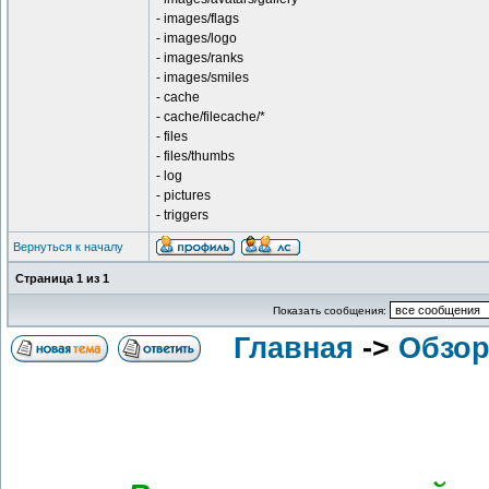
- images/flags
- images/logo
- images/ranks
- images/smiles
- cache
- cache/filecache/*
- files
- files/thumbs
- log
- pictures
- triggers
Вернуться к началу
Страница
1
из
1
Показать сообщения:
Главная
->
Обзор