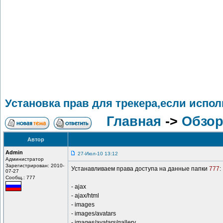
Установка прав для трекера,если испол
Главная
->
Обзор
Автор
Admin
27-Июл-10 13:12
Администратор
Зарегистрирован: 2010-
Устанавливаем права доступа на данные папки
777
:
07-27
Сообщ.: 777
- ajax
- ajax/html
- images
- images/avatars
- images/avatars/gallery