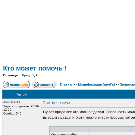
Кто может помочь !
Страницы:
Пред.
1
,
2
Главная
->
Модификация (mod's)
->
Запросы 
Автор
monster27
01-Фев-11 02:41
Зарегистрирован: 2010-
12-29
Ну вот вроде все что можно сделал. Особености мод
Сообщ.: 540
выводить раздачи. Хотя можно внести форумы кото
Описание файла: