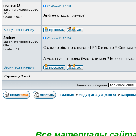
monster27
01-Фев-11 14:38
Зарегистрирован: 2010-
12-29
Andrey
откуда пример?
Сообщ.: 540
Вернуться к началу
Andrey
01-Фев-11 15:56
Зарегистрирован: 2010-
08-28
С самого обычного нового ТР 1.0 и выше !!! Они там 
Сообщ.: 100
А можна узнать когда будет сам мод ? Бо очень нужен
Вернуться к началу
Страница
2
из
2
Показать сообщения:
Главная
->
Модификация (mod's)
->
Запросы 
Все материалы сайта