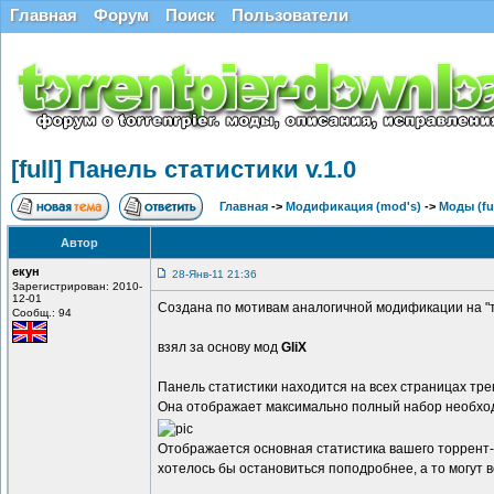
Главная
Форум
Поиск
Пользователи
[full] Панель статистики v.1.0
Главная
->
Модификация (mod's)
->
Моды (ful
Автор
екун
28-Янв-11 21:36
Зарегистрирован: 2010-
12-01
Создана по мотивам аналогичной модификации на "т
Сообщ.: 94
взял за основу мод
GliX
Панель статистики находится на всех страницах тре
Она отображает максимально полный набор необход
Отображается основная статистика вашего торрент-
хотелось бы остановиться поподробнее, а то могут 