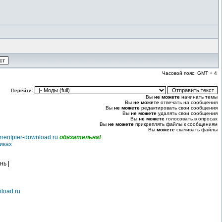
Часовой пояс: GMT + 4
Перейти:
Вы
не можете
начинать темы
Вы
не можете
отвечать на сообщения
Вы
не можете
редактировать свои сообщения
Вы
не можете
удалять свои сообщения
Вы
не можете
голосовать в опросах
Вы
не можете
прикреплять файлы к сообщениям
Вы
можете
скачивать файлы
rrentpier-download.ru
обязательна!
иках
нь |
nload.ru