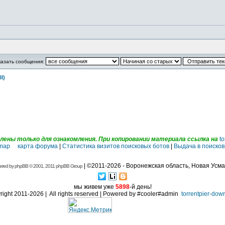
казать сообщения:
l)
ены только для ознакомления. При копировании материала ссылка на
to
emap карта форума
|
Статистика визитов поисковых ботов
|
Выдача в поисков
| ©2011-2026 - Воронежская область, Новая Усма
ered by
phpBB
© 2001, 2011 phpBB Group
мы живем уже
5898
-й день!
ight 2011-2026 | All rights reserved | Powered by #cooler#admin
torrentpier-dow