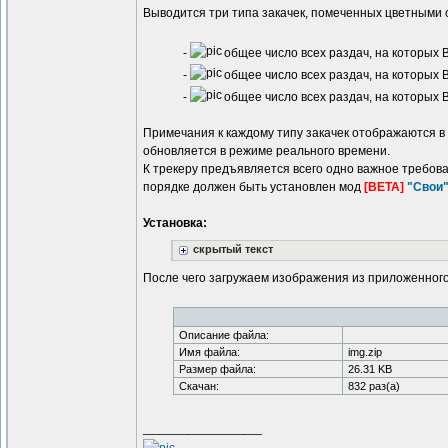
Выводится три типа закачек, помеченных цветными 
-
общее число всех раздач, на которых 
-
общее число всех раздач, на которых 
-
общее число всех раздач, на которых 
Примечания к каждому типу закачек отображаются в 
обновляется в режиме реального времени.
К трекеру предъявляется всего одно важное требова
порядке должен быть установлен мод
[BETA]
"Свои"
Установка:
скрытый текст
После чего загружаем изображения из приложенного
Описание файла:
Имя файла:
img.zip
Размер файла:
26.31 KB
Скачан:
832 раз(а)
_________________