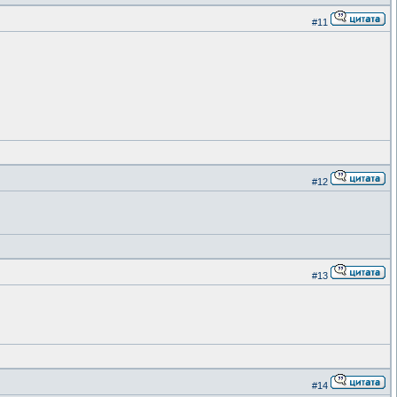
#11
#12
#13
#14