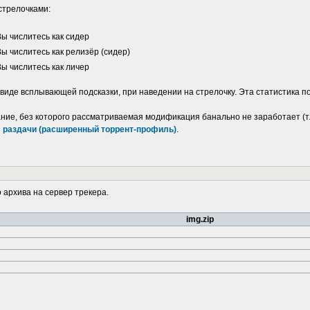
стрелочками:
Вы числитесь как сидер
Вы числитесь как релизёр (сидер)
Вы числитесь как личер
виде всплывающей подсказки, при наведении на стрелочку. Эта статистика п
ние, без которого рассматриваемая модификация банально не заработает (т.к
 раздачи (расширенный торрент-профиль)
.
 архива на сервер трекера.
img.zip