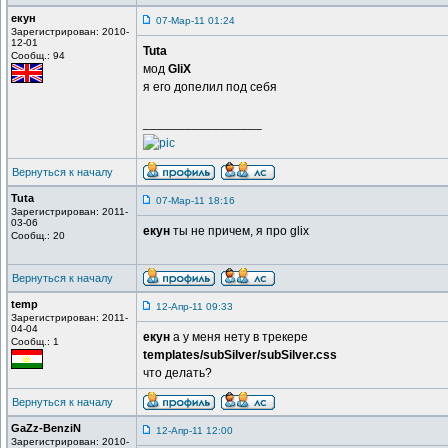
екун
07-Мар-11 01:24
Зарегистрирован: 2010-
12-01
Tuta
Сообщ.: 94
мод
GliX
я его допелил под себя
_________________
Вернуться к началу
Tuta
07-Мар-11 18:16
Зарегистрирован: 2011-
03-06
екун
ты не причем, я про glix
Сообщ.: 20
Вернуться к началу
temp
12-Апр-11 09:33
Зарегистрирован: 2011-
04-04
екун
а у меня нету в трекере
Сообщ.: 1
templates/subSilver/subSilver.css
что делать?
Вернуться к началу
GaZz-BenziN
12-Апр-11 12:00
Зарегистрирован: 2010-