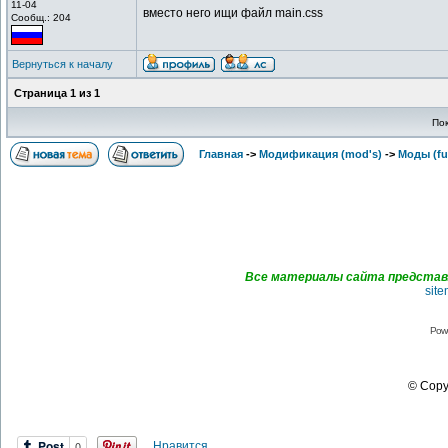
11-04
вместо него ищи файл main.css
Сообщ.: 204
Вернуться к началу
Страница
1
из
1
По
Главная
->
Модификация (mod's)
->
Моды (ful
Все материалы сайта представл
sit
Pow
© Copyr
Нравится