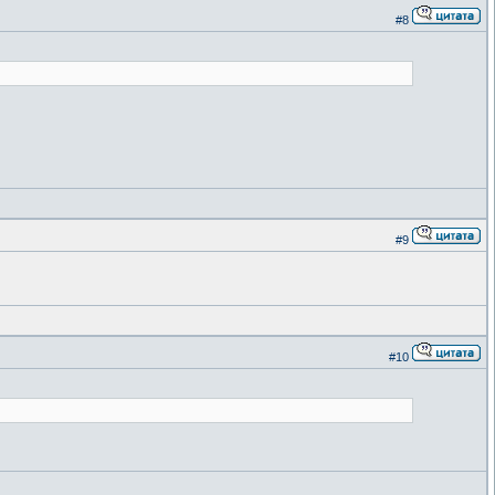
#8
#9
#10