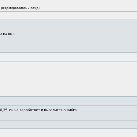
о редактировалось 2 раз(а)
х их нет.
 0,35, он не заработает и выволится ошибка.