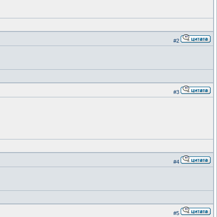
#2
#3
#4
#5