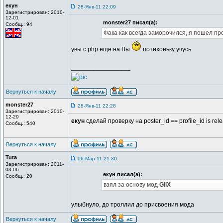
екун
28-Янв-11 22:09
Зарегистрирован: 2010-
12-01
monster27 писал(а):
Сообщ.: 94
Фака как всегда заморочился, я пошел пр
увы с php еще на Вы
потихоньку учусь
_________________
Вернуться к началу
monster27
28-Янв-11 22:28
Зарегистрирован: 2010-
12-29
екун
сделай проверку на poster_id == profile_id is rel
Сообщ.: 540
Вернуться к началу
Tuta
06-Мар-11 21:30
Зарегистрирован: 2011-
03-06
екун писал(а):
Сообщ.: 20
взял за основу мод
GliX
улыбнуло, до троллил до присвоения мода
Вернуться к началу