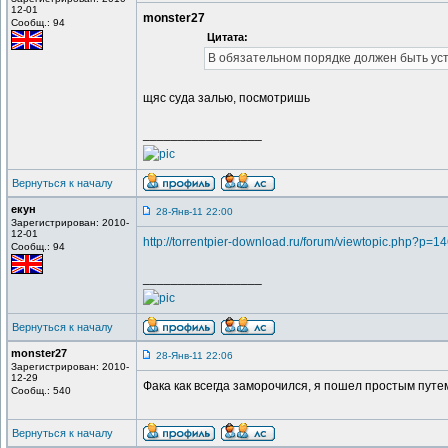
12-01
monster27
Сообщ.: 94
Цитата:
В обязательном порядке должен быть уст
щяс суда залью, посмотришь
_________________
Вернуться к началу
екун
28-Янв-11 22:00
Зарегистрирован: 2010-
12-01
http://torrentpier-download.ru/forum/viewtopic.php?p=
Сообщ.: 94
_________________
Вернуться к началу
monster27
28-Янв-11 22:06
Зарегистрирован: 2010-
12-29
Фака как всегда заморочился, я пошел простым путе
Сообщ.: 540
Вернуться к началу