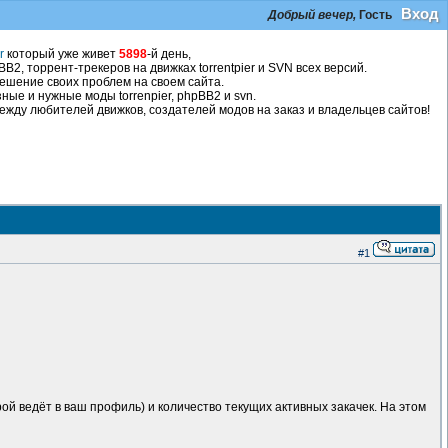
Вход
Добрый вечер,
Гость
r
который уже живет
5898
-й день,
2, торрент-трекеров на движках torrentpier и SVN всех версий.
ешение своих проблем на своем сайта.
ные и нужные моды torrenpier, phpBB2 и svn.
жду любителей движков, создателей модов на заказ и владельцев сайтов!
#1
й ведёт в ваш профиль) и количество текущих активных закачек. На этом