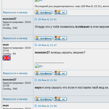
Последний раз редактировалось: екун (28-Янв-11 22:21), всег
Вернуться к началу
monster27
28-Янв-11 21:41
Зарегистрирован: 2010-
12-29
Откуда это у тебя появилось
tr.releaser
в этих версия
Сообщ.: 540
Вернуться к началу
екун
28-Янв-11 21:47
Зарегистрирован: 2010-
12-01
monster27
хочешь сказать лишнее?
Сообщ.: 94
_________________
Вернуться к началу
monster27
28-Янв-11 21:54
Зарегистрирован: 2010-
12-29
екун
я хочу сказать что если я поставлю твой мод на
Сообщ.: 540
Вернуться к началу
екун
28-Янв-11 21:58
Зарегистрирован: 2010-