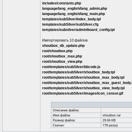
includes/constants.php
language/lang_english/lang_admin.php
language/lang_english/lang_main.php
templates/subSilver/index_body.tpl
templates/subSilver/subSilver.cfg
templates/subsilver/admin/board_config.tpl
Импортировать 10 файлов
shoutbox_db_update.php
root/shoutbox.php
root/shoutbox_max.php
root/shoutbox_view.php
root/templates/subSilver/bbcode.js
root/templates/subSilver/shoutbox_body.tpl
root/templates/subSilver/shoutbox_max_body.tpl
root/templates/subSilver/shoutbox_max_guest_body.
root/templates/subSilver/shoutbox_view_body.tpl
root/templates/subSilver/images/icon_censor.gif
Описание файла:
Имя файла:
shoutbox.rar
Размер файла:
29.66 KB
Скачан:
778 раз(а)