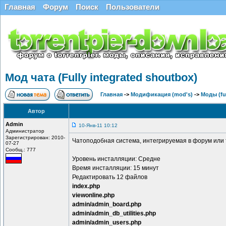
Главная
Форум
Поиск
Пользователи
Мод чата (Fully integrated shoutbox)
Главная
->
Модификация (mod's)
->
Моды (ful
Автор
Admin
10-Янв-11 10:12
Администратор
Зарегистрирован: 2010-
Чатоподобная система, интегрируемая в форум или 
07-27
Сообщ.: 777
Уровень инсталляции: Средне
Время инсталляции: 15 минут
Редактировать 12 файлов
index.php
viewonline.php
admin/admin_board.php
admin/admin_db_utilities.php
admin/admin_users.php