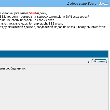
Вход
Доброе утро,
Гость
r
который уже живет
5898
-й день,
2, торрент-трекеров на движках torrentpier и SVN всех версий.
ешение своих проблем на своем сайта.
ные и нужные моды torrenpier, phpBB2 и svn.
жду любителей движков, создателей модов на заказ и владельцев сайтов!
#1
всеми сообщениями.