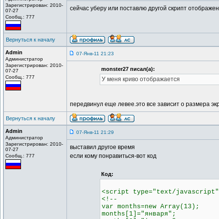
Зарегистрирован: 2010-
сейчас уберу или поставлю другой скрипт отображе
07-27
Сообщ.: 777
Вернуться к началу
Admin
07-Янв-11 21:23
Администратор
Зарегистрирован: 2010-
monster27 писал(а):
07-27
Сообщ.: 777
У меня криво отображается
передвинул еще левее.это все зависит о размера эк
Вернуться к началу
Admin
07-Янв-11 21:29
Администратор
Зарегистрирован: 2010-
выставил другое время
07-27
если кому понравиться-вот код
Сообщ.: 777
Код:
<script type="text/javascript"
<!--
var months=new Array(13);
months[1]="января";