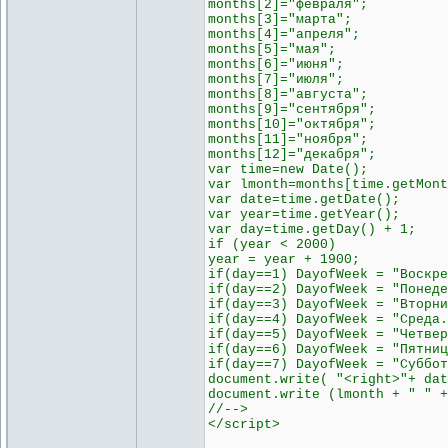
months[2]="февраля";
months[3]="марта";
months[4]="апреля";
months[5]="мая";
months[6]="июня";
months[7]="июля";
months[8]="августа";
months[9]="сентября";
months[10]="октября";
months[11]="ноября";
months[12]="декабря";
var time=new Date();
var lmonth=months[time.getMont
var date=time.getDate();
var year=time.getYear();
var day=time.getDay() + 1;
if (year < 2000)
year = year + 1900;
if(day==1) DayofWeek = "Воскре
if(day==2) DayofWeek = "Понеде
if(day==3) DayofWeek = "Вторни
if(day==4) DayofWeek = "Среда.
if(day==5) DayofWeek = "Четвер
if(day==6) DayofWeek = "Пятниц
if(day==7) DayofWeek = "Суббот
document.write( "<right>"+ dat
document.write (lmonth + " " +
//-->
</script>