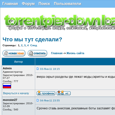
Главная
Форум
Поиск
Пользователи
Что мы тут сделали?
Страницы:
1
,
2
,
3
,
4
След.
Главная
->
Жизнь сайта
Автор
Admin
03-Янв-11 18:15
Администратор
Зарегистрирован: 2010-
вчера скрыл разделы где лежат моды,скрипты и коды
07-27
Сообщ.: 777
Вернуться к началу
monster27
04-Янв-11 23:55
Зарегистрирован: 2010-
12-29
Срочно ставь аниспам, рекламные боты заспамят ф
Сообщ.: 540