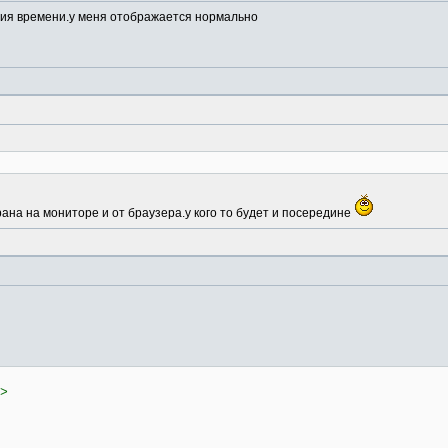
ния времени.у меня отображается нормально
рана на мониторе и от браузера.у кого то будет и посередине
>