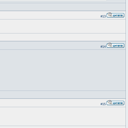
#13
#14
#15