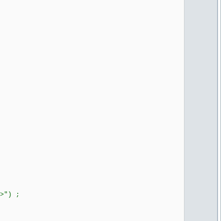
>") ;