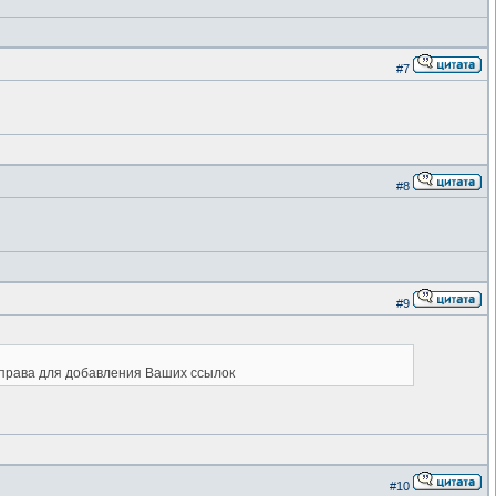
#7
#8
#9
справа для добавления Ваших ссылок
#10