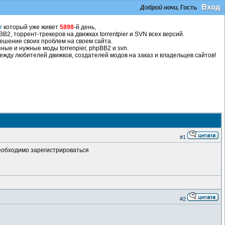
Вход
Доброй ночи,
Гость
r
который уже живет
5898
-й день,
2, торрент-трекеров на движках torrentpier и SVN всех версий.
ешение своих проблем на своем сайта.
ные и нужные моды torrenpier, phpBB2 и svn.
жду любителей движков, создателей модов на заказ и владельцев сайтов!
#1
необходимо зарегистрироваться
#2