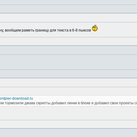
ну, вообщем раметь границу для текста в 6-8 пыксов
rrentpier-download.ru
м тормозили джава скрипты.добавил линки в блоке и добавил свои проекты 