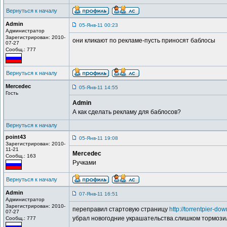
Вернуться к началу
Admin
05-Янв-11 00:23
Администратор
Зарегистрирован: 2010-
они кликают по рекламе-пусть приносят баблосы
07-27
Сообщ.: 777
Вернуться к началу
Mercedec
05-Янв-11 14:55
Гость
Admin
А как сделать рекламу для баблосов?
Вернуться к началу
point43
05-Янв-11 19:08
Зарегистрирован: 2010-
11-21
Mercedec
Сообщ.: 163
Ручками
Вернуться к началу
Admin
07-Янв-11 16:51
Администратор
Зарегистрирован: 2010-
переправил стартовую страницу
http://torrentpier-do
07-27
убрал новогодние украшательства.слишком тормозил
Сообщ.: 777