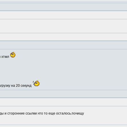
и хтмл
грузку на 20 секунд
ды и сторонние ссылки.что то еще осталось.почищу