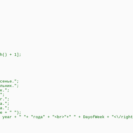
h() + 1];
сенье.";
льник.";
к.";
";
г.";
а.";
а.";
e + " ");
 year + " "+ "года" + "<br>"+" " + DayofWeek + "<\/right