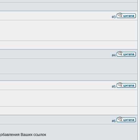
#3
#4
#5
#6
 добавления Ваших ссылок