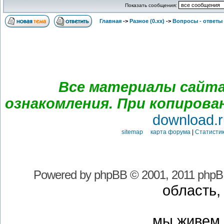
Показать сообщения:
Главная
->
Разное (0.xx)
->
Вопросы - ответы
Все материалы сайта
ознакомления. При копирова
download.r
sitemap карта форума
|
Статистик
Powered by
phpBB
© 2001, 2011 phpB
область,
мы живем