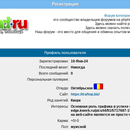
Регистрация
Форум torrenpie
это сообщество владельцев форумов на phphBB
Здесь можно найти р
Здесь можно скачать полез
Наш форум - это место для общения и обмена опытом ме
Профиль пользователя
Зарегистрирован:
10-Янв-24
Последний визит:
Никогда
Всего сообщений:
0
Персональная галлерея:
Откуда:
Октябрьское
Сайт:
https://traftop.biz/
Род занятий:
Кворк
Интересы:
Основная роль трафика в успехе в
edge.kwork.ru/pics/t4/91/5717687
на веб-сайте является не просто
Карма:
+0/-0
Пол:
мужской