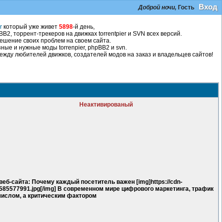
Вход
Доброй ночи,
Гость
r
который уже живет
5898
-й день,
2, торрент-трекеров на движках torrentpier и SVN всех версий.
ешение своих проблем на своем сайта.
ные и нужные моды torrenpier, phpBB2 и svn.
жду любителей движков, создателей модов на заказ и владельцев сайтов!
Неактивированый
еб-сайта: Почему каждый посетитель важен [img]https://cdn-
-1585577991.jpg[/img] В современном мире цифрового маркетинга, трафик
 числом, а критическим фактором