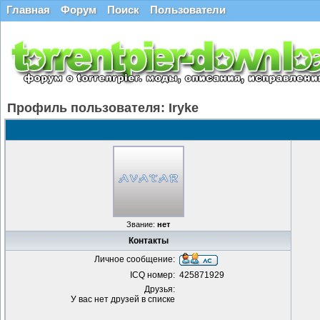
Главная
Форум
Поиск
Пользователи
Профиль пользователя: Iryke
Звание:
нет
Контакты
Личное сообщение:
ICQ номер:
425871929
Друзья:
У вас нет друзей в списке