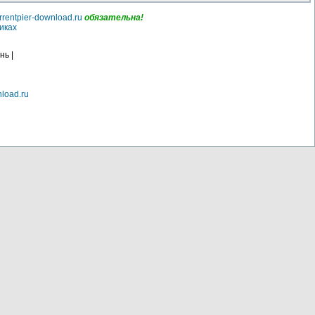
rrentpier-download.ru
обязательна!
иках
нь |
nload.ru