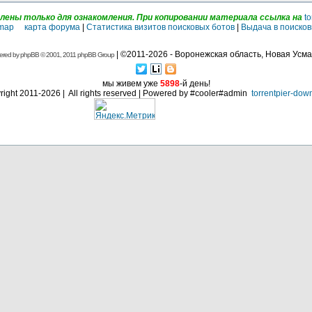
ены только для ознакомления. При копировании материала ссылка на
to
emap карта форума
|
Статистика визитов поисковых ботов
|
Выдача в поисков
| ©2011-2026 - Воронежская область, Новая Усма
ered by
phpBB
© 2001, 2011 phpBB Group
мы живем уже
5898
-й день!
ight 2011-2026 | All rights reserved | Powered by #cooler#admin
torrentpier-dow